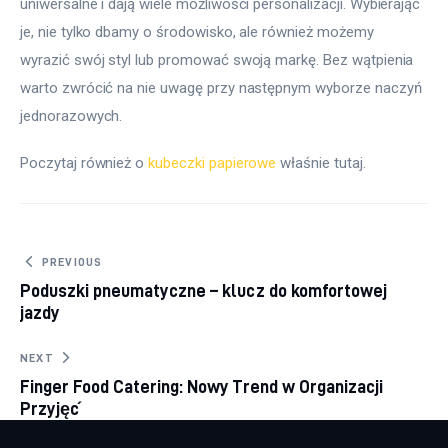
uniwersalne i dają wiele możliwości personalizacji. Wybierając 
je, nie tylko dbamy o środowisko, ale również możemy 
wyrazić swój styl lub promować swoją markę. Bez wątpienia 
warto zwrócić na nie uwagę przy następnym wyborze naczyń 
jednorazowych.
Poczytaj również o 
kubeczki papierowe
 właśnie tutaj. 
Nawigacja wpisu
PREVIOUS
Poduszki pneumatyczne – klucz do komfortowej
jazdy
NEXT
Finger Food Catering: Nowy Trend w Organizacji
Przyjęć