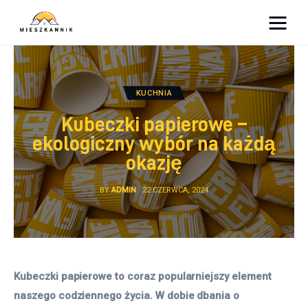
Moja firma
Sypialnia
KUCHNIA
Kubeczki papierowe –
Łazienka
ekologiczny wybór na każdą
okazję
Kuchnia
BY
ADMIN
22 CZERWCA, 2024
Salon
Ogród
Salon
Kubeczki papierowe to coraz popularniejszy element 
naszego codziennego życia. W dobie dbania o 
Więcej