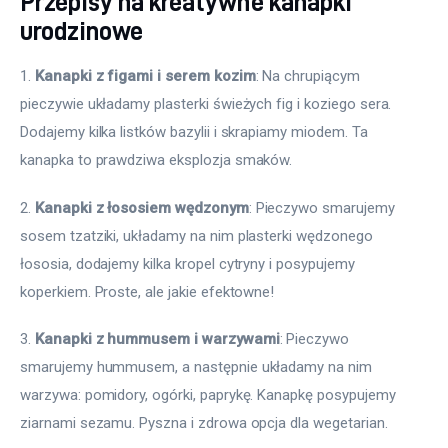
Przepisy na kreatywne kanapki
urodzinowe
1. 
Kanapki z figami i serem kozim
: Na chrupiącym 
pieczywie układamy plasterki świeżych fig i koziego sera. 
Dodajemy kilka listków bazylii i skrapiamy miodem. Ta 
kanapka to prawdziwa eksplozja smaków.
2. 
Kanapki z łososiem wędzonym
: Pieczywo smarujemy 
sosem tzatziki, układamy na nim plasterki wędzonego 
łososia, dodajemy kilka kropel cytryny i posypujemy 
koperkiem. Proste, ale jakie efektowne!
3. 
Kanapki z hummusem i warzywami
: Pieczywo 
smarujemy hummusem, a następnie układamy na nim 
warzywa: pomidory, ogórki, paprykę. Kanapkę posypujemy 
ziarnami sezamu. Pyszna i zdrowa opcja dla wegetarian.