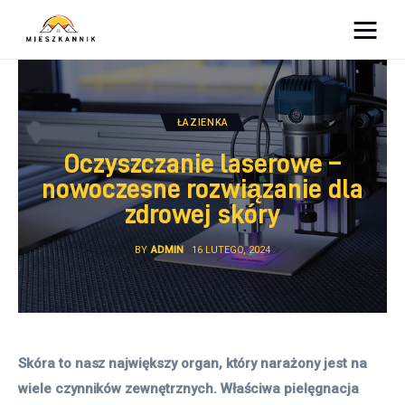
Moja firma
Sypialnia
ŁAZIENKA
Oczyszczanie laserowe –
Łazienka
nowoczesne rozwiązanie dla
zdrowej skóry
Kuchnia
BY
ADMIN
16 LUTEGO, 2024
Salon
Ogród
Salon
Skóra to nasz największy organ, który narażony jest na 
wiele czynników zewnętrznych. Właściwa pielęgnacja 
Więcej