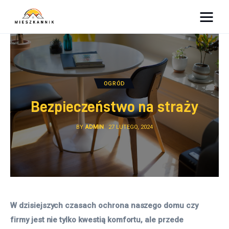
Moja firma
Sypialnia
OGRÓD
Łazienka
Bezpieczeństwo na straży
Kuchnia
BY
ADMIN
27 LUTEGO, 2024
Salon
Ogród
Salon
W dzisiejszych czasach ochrona naszego domu czy 
firmy jest nie tylko kwestią komfortu, ale przede 
Więcej