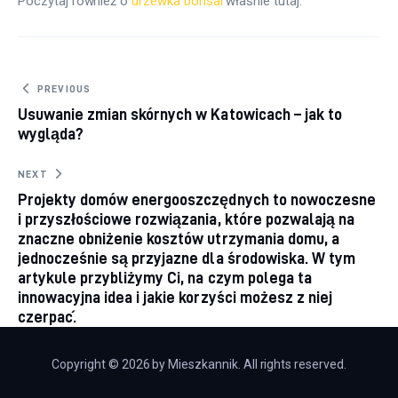
Poczytaj również o 
drzewka bonsai
 właśnie tutaj. 
Nawigacja wpisu
PREVIOUS
Usuwanie zmian skórnych w Katowicach – jak to
wygląda?
NEXT
Projekty domów energooszczędnych to nowoczesne
i przyszłościowe rozwiązania, które pozwalają na
znaczne obniżenie kosztów utrzymania domu, a
jednocześnie są przyjazne dla środowiska. W tym
artykule przybliżymy Ci, na czym polega ta
innowacyjna idea i jakie korzyści możesz z niej
czerpać.
Copyright © 2026 by Mieszkannik. All rights reserved.