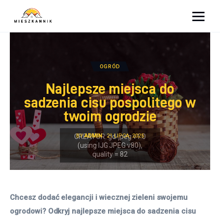
Moja firma
Sypialnia
OGRÓD
Najlepsze miejsca do
Łazienka
sadzenia cisu pospolitego w
twoim ogrodzie
Kuchnia
BY
ADMIN
21 LIPCA, 2025
Salon
Ogród
Salon
Chcesz dodać elegancji i wiecznej zieleni swojemu 
ogrodowi? Odkryj najlepsze miejsca do sadzenia cisu 
Więcej