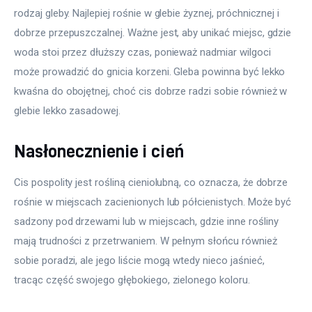
rodzaj gleby. Najlepiej rośnie w glebie żyznej, próchnicznej i 
dobrze przepuszczalnej. Ważne jest, aby unikać miejsc, gdzie 
woda stoi przez dłuższy czas, ponieważ nadmiar wilgoci 
może prowadzić do gnicia korzeni. Gleba powinna być lekko 
kwaśna do obojętnej, choć cis dobrze radzi sobie również w 
glebie lekko zasadowej.
Nasłonecznienie i cień
Cis pospolity jest rośliną cieniolubną, co oznacza, że dobrze 
rośnie w miejscach zacienionych lub półcienistych. Może być 
sadzony pod drzewami lub w miejscach, gdzie inne rośliny 
mają trudności z przetrwaniem. W pełnym słońcu również 
sobie poradzi, ale jego liście mogą wtedy nieco jaśnieć, 
tracąc część swojego głębokiego, zielonego koloru.