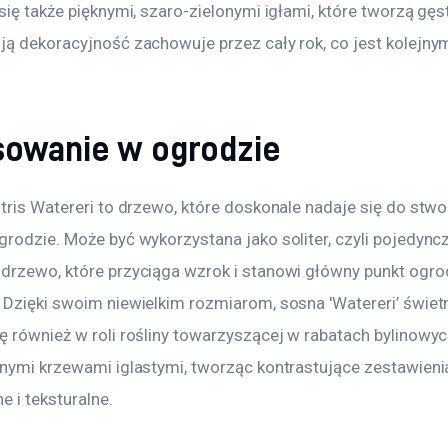
się także pięknymi, szaro-zielonymi igłami, które tworzą gęs
ją dekoracyjność zachowuje przez cały rok, co jest kolejnym
sowanie w ogrodzie
tris Watereri to drzewo, które doskonale nadaje się do stwo
rodzie. Może być wykorzystana jako soliter, czyli pojedyncz
drzewo, które przyciąga wzrok i stanowi główny punkt ogro
 Dzięki swoim niewielkim rozmiarom, sosna 'Watereri’ świetn
ę również w roli rośliny towarzyszącej w rabatach bylinowyc
nnymi krzewami iglastymi, tworząc kontrastujące zestawieni
e i teksturalne.