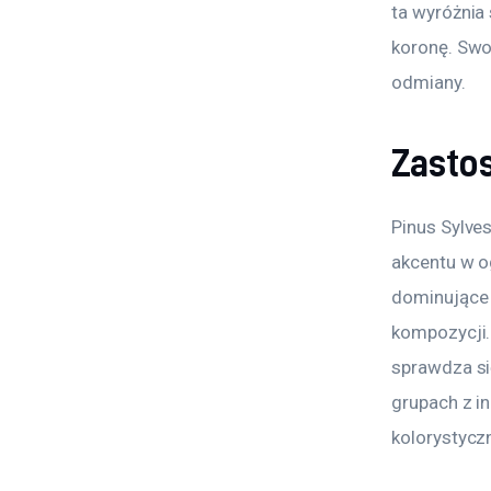
ta wyróżnia 
koronę. Swo
odmiany.
Zasto
Pinus Sylves
akcentu w og
dominujące 
kompozycji.
sprawdza si
grupach z i
kolorystyczn