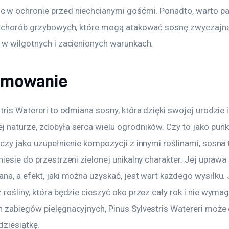
w ochronie przed niechcianymi gośćmi. Ponadto, warto pa
e chorób grzybowych, które mogą atakować sosnę zwyczajną
 w wilgotnych i zacienionych warunkach.
umowanie
tris Watereri to odmiana sosny, która dzięki swojej urodzie i
 naturze, zdobyła serca wielu ogrodników. Czy to jako punkt
czy jako uzupełnienie kompozycji z innymi roślinami, sosna 
iesie do przestrzeni zielonej unikalny charakter. Jej uprawa n
a, a efekt, jaki można uzyskać, jest wart każdego wysiłku. J
rośliny, która będzie cieszyć oko przez cały rok i nie wyma
 zabiegów pielęgnacyjnych, Pinus Sylvestris Watereri może 
dziesiątkę.