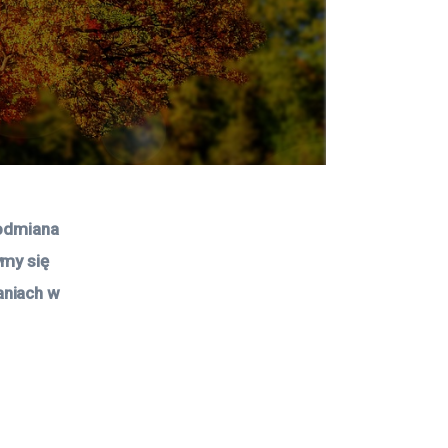
 odmiana 
my się 
niach w 