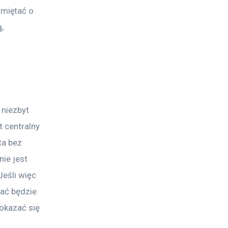
miętać o 
, 
 niezbyt 
 centralny 
ta bez 
ie jest 
eśli więc 
gać będzie 
okazać się 