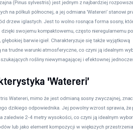
ajna (Pinus sylvestris) jest jednym z najbardziej rozpowsz
ych na półkuli północnej, a jej odmiana 'Watereri’ stanowi p
d drzew iglastych. Jest to wolno rosnąca forma sosny, któr
 dzięki swojemu kompaktowemu, często nieregularnemu po
, głębokiej barwie igieł. Charakteryzuje się także wyjątkową 
 na trudne warunki atmosferyczne, co czyni ją idealnym wy
szukających rośliny niewymagającej i efektownej jednocześ
terystyka 'Watereri’
stris Watereri, mimo że jest odmianą sosny zwyczajnej, znac
ego dzikiego odpowiednika. Jej powolny wzrost sprawia, że 
ga zaledwie 2-4 metry wysokości, co czyni ją idealnym wybo
dów lub jako element kompozycji w większych przestrzenia