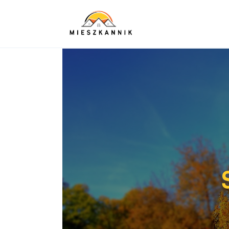
Sypialnia
Łazienka
Kuchnia
Salon
Ogród
Salon
Więcej