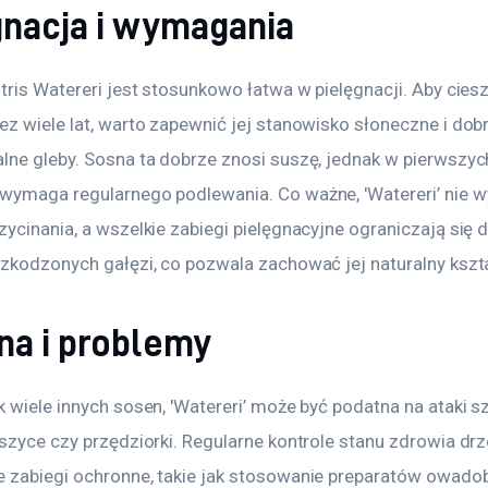
gnacja i wymagania
tris Watereri jest stosunkowo łatwa w pielęgnacji. Aby cieszy
ez wiele lat, warto zapewnić jej stanowisko słoneczne i dob
lne gleby. Sosna ta dobrze znosi suszę, jednak w pierwszych
wymaga regularnego podlewania. Co ważne, 'Watereri’ nie 
ycinania, a wszelkie zabiegi pielęgnacyjne ograniczają się 
szkodzonych gałęzi, co pozwala zachować jej naturalny kszta
na i problemy
k wiele innych sosen, 'Watereri’ może być podatna na ataki 
mszyce czy przędziorki. Regularne kontrole stanu zdrowia dr
 zabiegi ochronne, takie jak stosowanie preparatów owadob