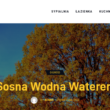
SYPIALNIA
ŁAZIENKA
KUCHN
Moja firma
OGRÓD
Sosna Wodna Waterer
BY
ADMIN
27 KWIETNIA, 2024