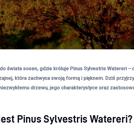
o świata sosen, gdzie króluje Pinus Sylvestris Watereri –
ajnej, która zachwyca swoją formą i pięknem. Dziś przyjrzy
 niezwykłemu drzewu, jego charakterystyce oraz zastosowa
jest Pinus Sylvestris Watereri?