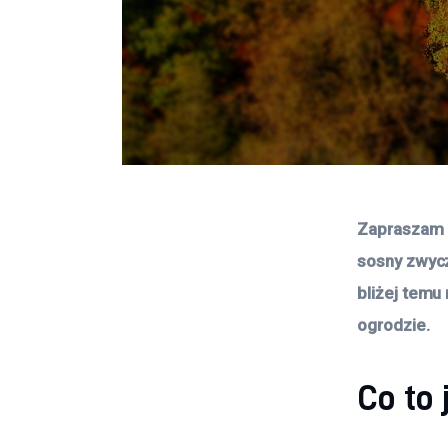
Zapraszam d
sosny zwycz
bliżej temu
ogrodzie.
Co to 