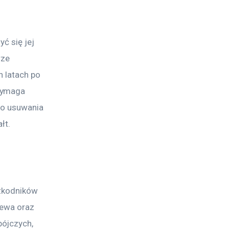
ć się jej 
rze 
 latach po 
wymaga 
do usuwania 
łt.
szkodników 
zewa oraz 
ójczych, 