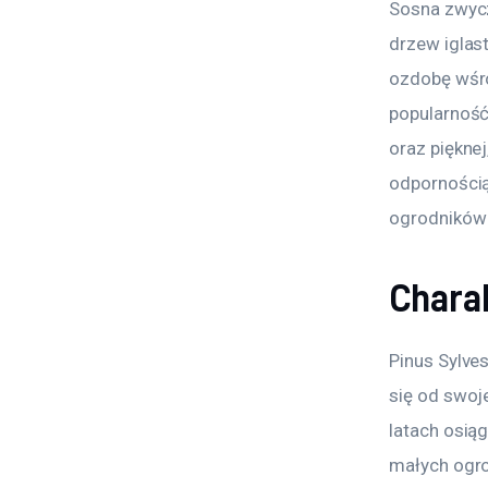
Sosna zwycz
drzew iglast
ozdobę wśró
popularność
oraz pięknej
odpornością
ogrodników 
Charak
Pinus Sylve
się od swoj
latach osią
małych ogro