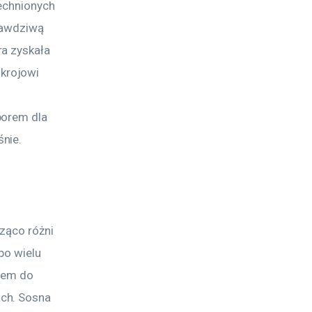
echnionych 
rawdziwą 
a zyskała 
krojowi 
borem dla 
nie.
ząco różni 
po wielu 
rem do 
ch. Sosna 