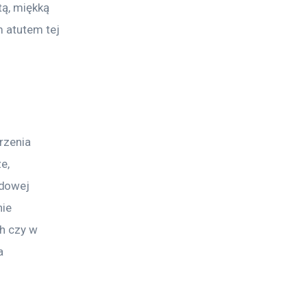
tą, miękką 
 atutem tej 
rzenia 
e, 
dowej 
ie 
h czy w 
a 