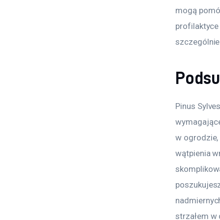
mogą pomóc 
profilaktyc
szczególnie
Pods
Pinus Sylves
wymagającej
w ogrodzie, 
wątpienia wn
skomplikowan
poszukujesz 
nadmiernych
strzałem w 