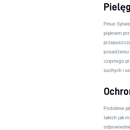
Pielę
Pinus Sylves
pięknem prz
przepuszcza
posadzeniu 
częstego prz
suchych i u
Ochro
Podobnie ja
takich jak 
odpowiednie