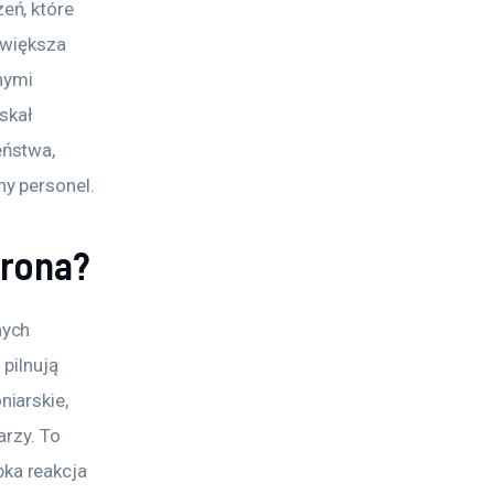
ń, które 
 większa 
nymi 
skał 
ństwa, 
y personel.
hrona?
ych 
pilnują 
iarskie, 
rzy. To 
ka reakcja 