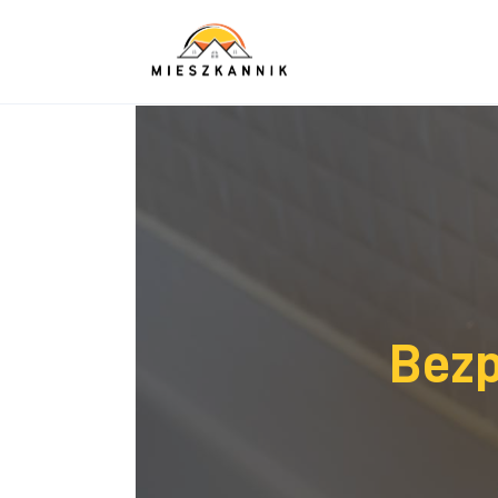
Sypialnia
Łazienka
Kuchnia
Salon
Ogród
Salon
Bezp
Więcej