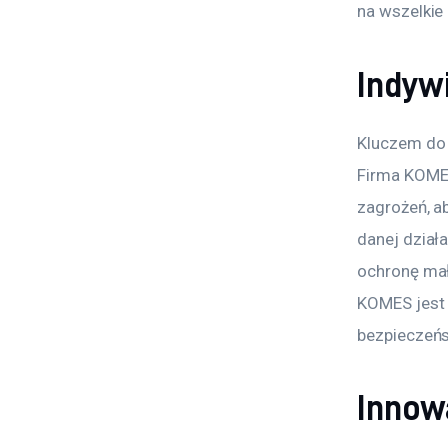
na wszelkie
Indywi
Kluczem do 
Firma KOMES
zagrożeń, a
danej działa
ochronę mał
KOMES jest 
bezpieczeń
Innow