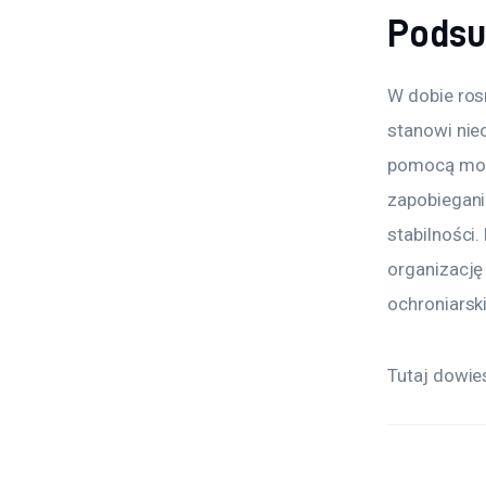
Pods
W dobie ros
stanowi nieo
pomocą możl
zapobiegani
stabilności.
organizację
ochroniarsk
Tutaj dowies