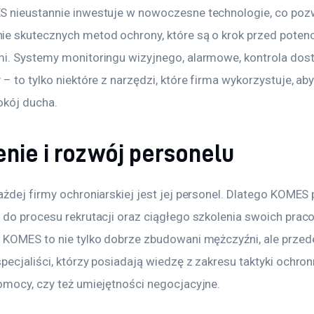
 nieustannie inwestuje w nowoczesne technologie, co pozw
e skutecznych metod ochrony, które są o krok przed potenc
i. Systemy monitoringu wizyjnego, alarmowe, kontrola dost
– to tylko niektóre z narzędzi, które firma wykorzystuje, ab
okój ducha.
enie i rozwój personelu
żdej firmy ochroniarskiej jest jej personel. Dlatego KOMES 
 do procesu rekrutacji oraz ciągłego szkolenia swoich prac
 KOMES to nie tylko dobrze zbudowani mężczyźni, ale przed
ecjaliści, którzy posiadają wiedzę z zakresu taktyki ochronn
omocy, czy też umiejętności negocjacyjne.