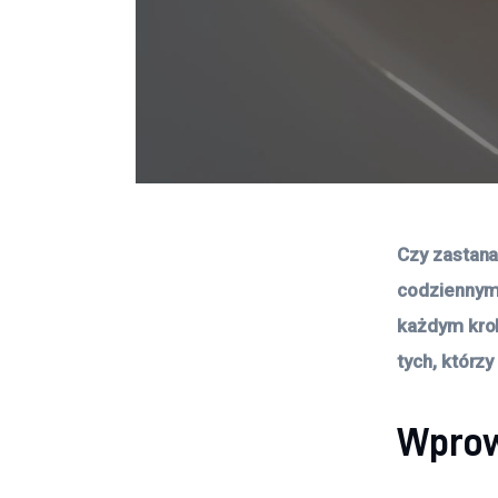
Czy zastana
codziennym 
każdym krok
tych, którz
Wprow