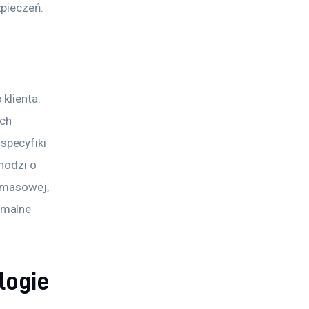
zpieczeń.
klienta. 
ch 
pecyfiki 
hodzi o 
 masowej, 
ymalne 
logie