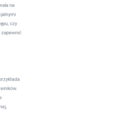
ala na 
jalnymi 
ępu, czy 
y zapewnić 
przykłada 
owników. 
e 
ej, 