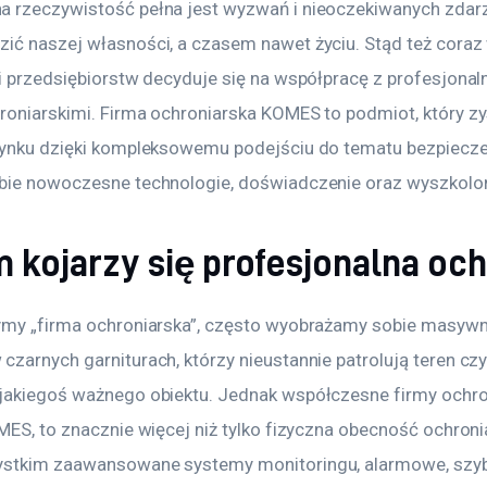
 rzeczywistość pełna jest wyzwań i nieoczekiwanych zdarze
ić naszej własności, a czasem nawet życiu. Stąd też coraz
 i przedsiębiorstw decyduje się na współpracę z profesjonal
roniarskimi. Firma ochroniarska KOMES to podmiot, który zy
rynku dzięki kompleksowemu podejściu do tematu bezpiecze
bie nowoczesne technologie, doświadczenie oraz wyszkolon
 kojarzy się profesjonalna oc
ymy „firma ochroniarska”, często wyobrażamy sobie masywn
zarnych garniturach, którzy nieustannie patrolują teren czy 
jakiegoś ważnego obiektu. Jednak współczesne firmy ochron
MES, to znacznie więcej niż tylko fizyczna obecność ochronia
stkim zaawansowane systemy monitoringu, alarmowe, szyb