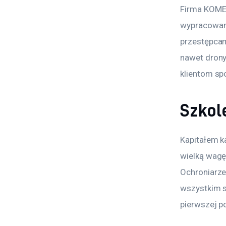
Firma KOMES
wypracowani
przestępcam
nawet drony 
klientom sp
Szkol
Kapitałem ka
wielką wagę
Ochroniarze
wszystkim sp
pierwszej p