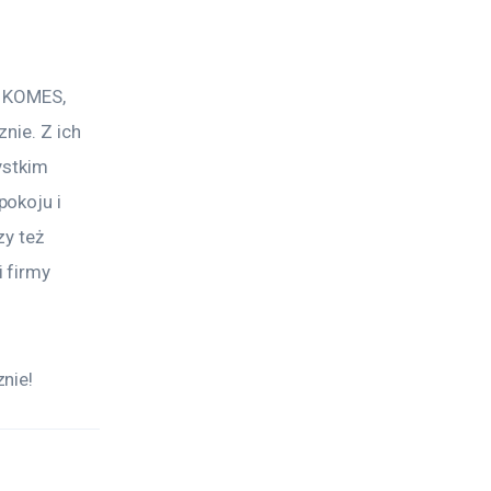
k KOMES, 
nie. Z ich 
ystkim 
okoju i 
y też 
 firmy 
nie! 