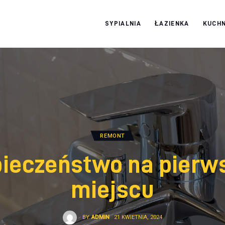
SYPIALNIA
ŁAZIENKA
KUCHN
Moja firma
REMONT
ieczeństwo na pier
miejscu
BY
ADMIN
21 KWIETNIA, 2024