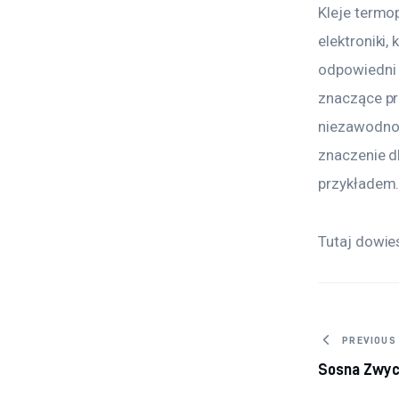
Kleje termo
elektroniki
odpowiedni 
znaczące pr
niezawodnoś
znaczenie d
przykładem
Tutaj dowies
Nawig
PREVIOUS
Sosna Zwyc