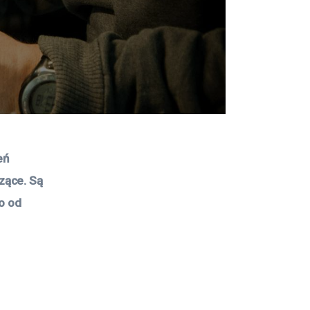
eń 
zące. Są 
o od 