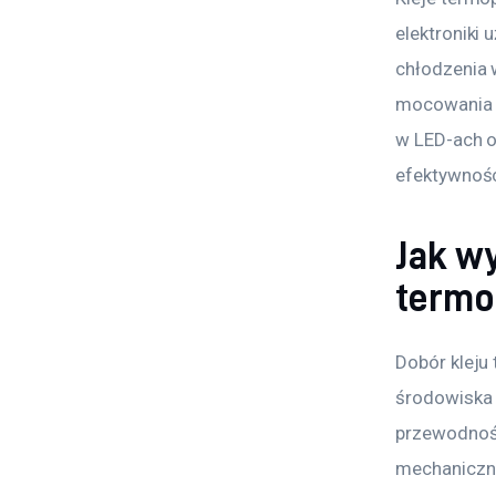
elektroniki
chłodzenia 
mocowania u
w LED-ach o
efektywności
Jak w
termo
Dobór kleju
środowiska p
przewodność
mechaniczne.