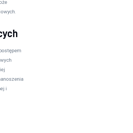
oże 
iowych.
cych
 postępem 
owych 
ej 
 nanoszenia 
j i 