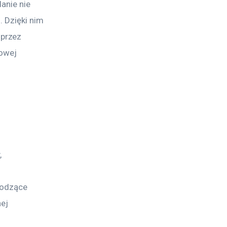
anie nie 
 Dzięki nim 
przez 
owej 
 
wodzące 
ej 