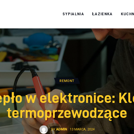
SYPIALNIA
ŁAZIENKA
KUCHN
Moja firma
REMONT
epło w elektronice: Kl
termoprzewodzące
BY
ADMIN
13 MARCA, 2024