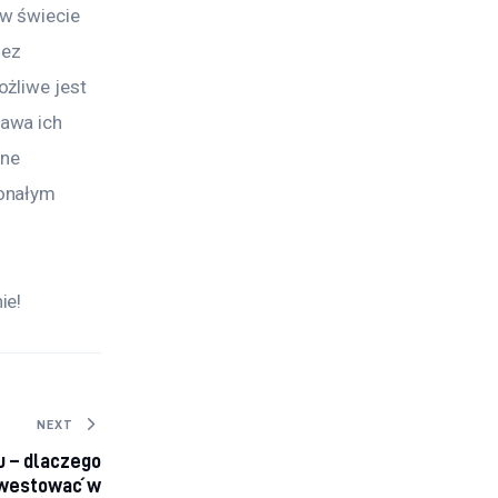
w świecie 
zez 
żliwe jest 
awa ich 
ne 
onałym 
ie! 
NEXT
 – dlaczego
nwestować w