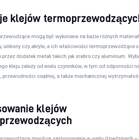
je klejów termoprzewodzącyc
przewodzące mogą być wykonane na bazie różnych materiałó
y, silikony czy akryle, a ich właściwości termoprzewodzące s
przez dodatek metali takich jak srebro czy aluminium. Wybó
go kleju zależy od wielu czynników, w tym od odporności na
, przewodności cieplnej, a także mechanicznej wytrzymałośc
sowanie klejów
przewodzących
przewodzące znajdują zastosowanie w wielu dziedzinach – 