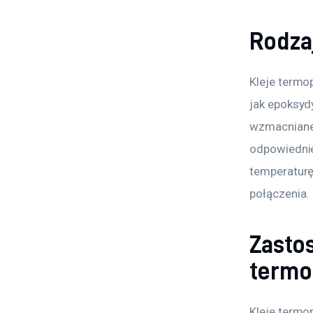
Rodza
Kleje termo
jak epoksyd
wzmacniane 
odpowiednie
temperaturę
połączenia.
Zasto
termo
Kleje termo