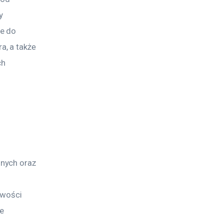
y 
e do 
, a także 
ch 
nych oraz 
iwości 
e 