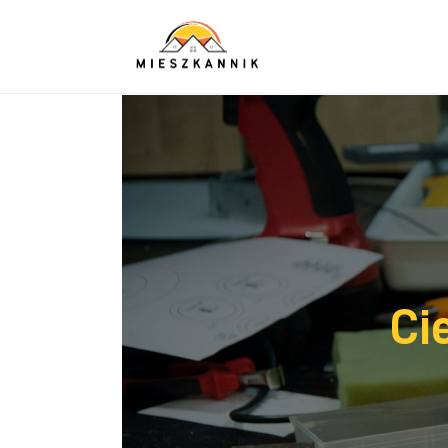
Sypialnia
Łazienka
Kuchnia
Salon
Ogród
Salon
Ci
Więcej