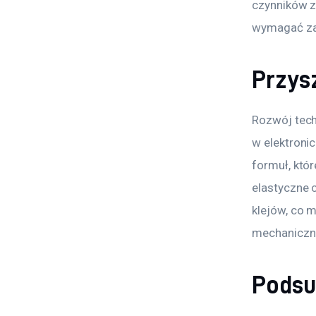
czynników z
wymagać zas
Przys
Rozwój tech
w elektronic
formuł, któ
elastyczne c
klejów, co 
mechaniczne
Pods