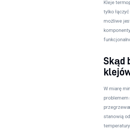
Kleje termo
tylko łączyć
możliwe jes
komponenty 
funkcjonaln
Skąd 
klejó
W miarę min
problemem s
przegrzewan
stanowią od
temperatury