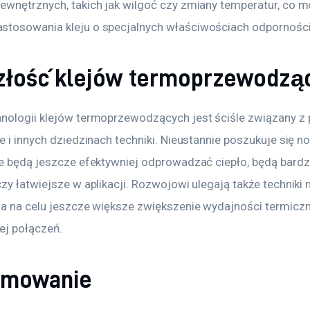
ewnętrznych, takich jak wilgoć czy zmiany temperatur, co m
tosowania kleju o specjalnych właściwościach odpornośc
złość klejów termoprzewodzą
nologii klejów termoprzewodzących jest ściśle związany z
e i innych dziedzinach techniki. Nieustannie poszukuje się n
re będą jeszcze efektywniej odprowadzać ciepło, będą bardzi
zy łatwiejsze w aplikacji. Rozwojowi ulegają także techniki
ma na celu jeszcze większe zwiększenie wydajności termiczne
j połączeń.
umowanie