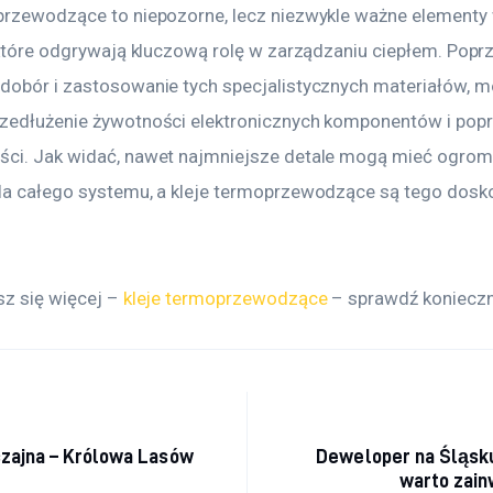
przewodzące to niepozorne, lecz niezwykle ważne elementy 
, które odgrywają kluczową rolę w zarządzaniu ciepłem. Popr
dobór i zastosowanie tych specjalistycznych materiałów, mo
zedłużenie żywotności elektronicznych komponentów i popr
ci. Jak widać, nawet najmniejsze detale mogą mieć ogrom
la całego systemu, a kleje termoprzewodzące są tego dosk
.
z się więcej – 
kleje termoprzewodzące
 – sprawdź konieczn
acja wpisu
zajna – Królowa Lasów
Deweloper na Śląsku
warto zai