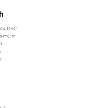
h
w, takich 
ą często 
r 
 
i 
od 