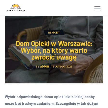
Moja firma
Sypialnia
REMONT
Dom Opieki w Warszawie:
Łazienka
Wybór, na który warto
zwrócić uwagę
Kuchnia
BY
ADMIN
15 LUTEGO, 2025
Salon
Ogród
Salon
Wybór odpowiedniego domu opieki dla bliskiej osoby 
może być trudnym zadaniem. Szczególnie w tak dużym 
Więcej