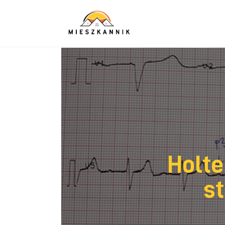
Sypialnia
Łazienka
Kuchnia
Salon
Ogród
Salon
Holte
Więcej
s