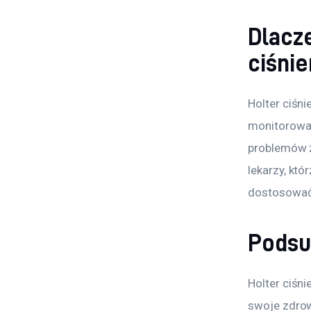
Dlacz
ciśni
Holter ciśni
monitorowan
problemów z
lekarzy, kt
dostosować 
Pods
Holter ciśni
swoje zdrow