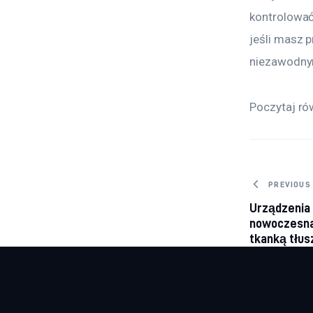
kontrolować
jeśli masz 
niezawodnym
Poczytaj ró
Nawig
PREVIOUS
Urządzenia d
nowoczesna
tkanką tłu