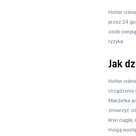
Holter ciśni
przez 24 go
osób cierpią
ryzyka. 
Jak dz
Holter ciśni
Urządzenie 
Manżetka jes
zmierzyć ciś
krwi ciągle,
mogą wystąp