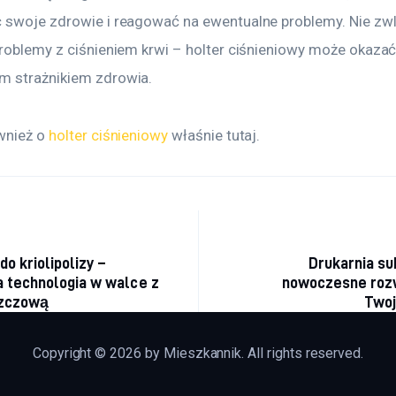
 swoje zdrowie i reagować na ewentualne problemy. Nie zwle
problemy z ciśnieniem krwi – holter ciśnieniowy może okaza
 strażnikiem zdrowia.
wnież o 
holter ciśnieniowy
 właśnie tutaj. 
acja wpisu
o kriolipolizy –
Drukarnia su
 technologia w walce z
nowoczesne rozw
szczową
Twoj
Copyright © 2026 by Mieszkannik. All rights reserved.