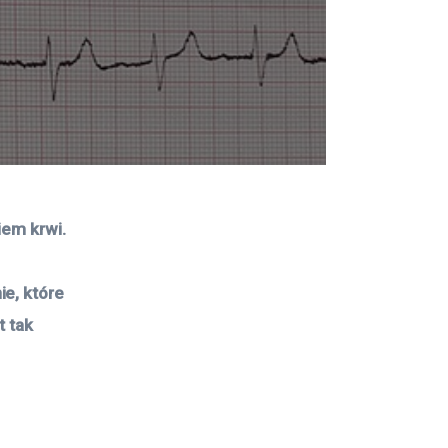
iem krwi. 
 
e, które 
 tak 