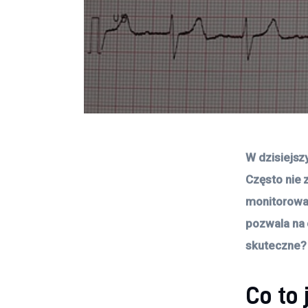
W dzisiejsz
Często nie 
monitorowan
pozwala na c
skuteczne? 
Co to 