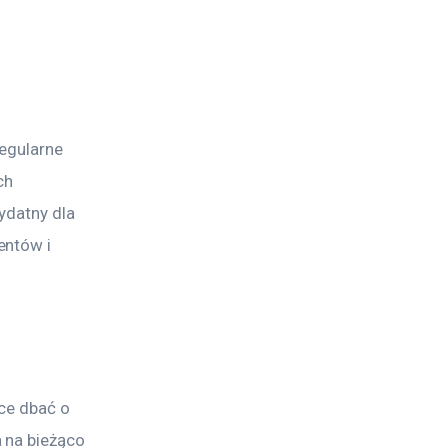
egularne 
ch 
ydatny dla 
entów i 
ce dbać o 
 na bieżąco 