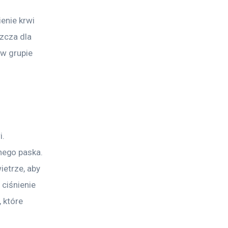
enie krwi 
zcza dla 
 w grupie 
. 
ego paska. 
etrze, aby 
 ciśnienie 
 które 