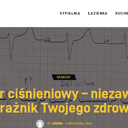
SYPIALNIA
ŁAZIENKA
KUCHN
Moja firma
REMONT
r ciśnieniowy – niez
trażnik Twojego zdrow
BY
ADMIN
9 WRZEŚNIA, 2023