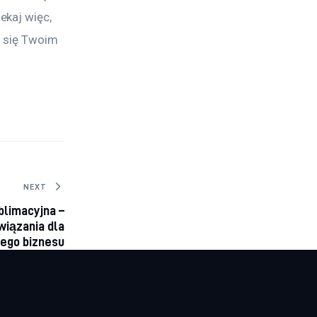
kaj więc, 
ć się Twoim 
NEXT
blimacyjna –
iązania dla
ego biznesu