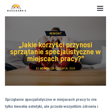
Moja firma
Sypialnia
REMONT
„Jakie korzyści przynosi
Łazienka
sprzątanie specjalistyczne w
miejscach pracy?”
Kuchnia
BY
ADMIN
28 CZERWCA, 2024
Salon
Ogród
Salon
Sprzątanie specjalistyczne w miejscach pracy to nie 
tylko kwestia estetyki, ale przede wszystkim zdrowia i 
Więcej