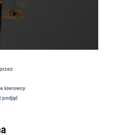
przez 
ie kierowcy 
 podjąć 
na