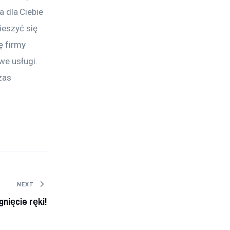
dla Ciebie 
ieszyć się 
ę firmy 
e usługi. 
zas 
NEXT
nięcie ręki!