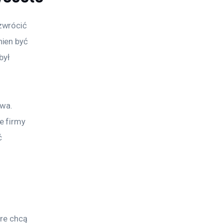
zwrócić 
ien być 
był 
wa. 
 firmy 
ć 
re chcą 