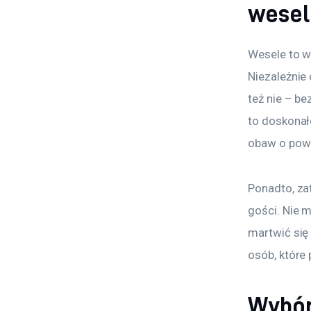
wesel
Wesele to w
Niezależnie 
też nie – b
to doskonał
obaw o pow
Ponadto, za
gości. Nie 
martwić się 
osób, które 
Wybór