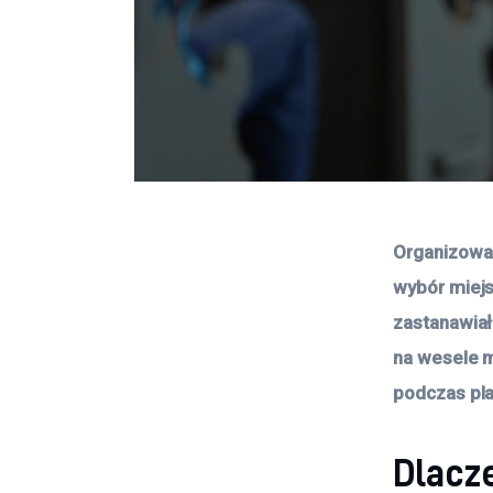
Organizowan
wybór miejs
zastanawiał
na wesele m
podczas pla
Dlacz