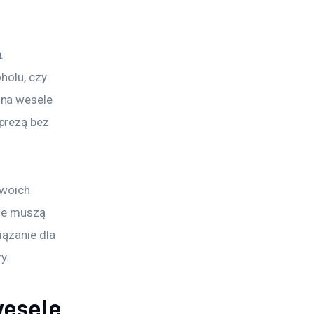
. 
holu, czy 
na wesele 
prezą bez 
Twoich 
nie muszą 
ązanie dla 
y.
wesele