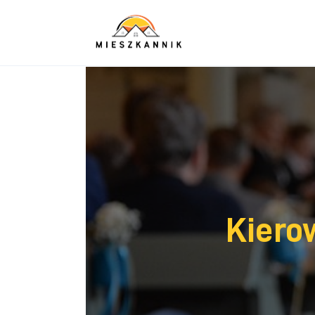
Sypialnia
Łazienka
Kuchnia
Salon
Ogród
Salon
Kiero
Więcej