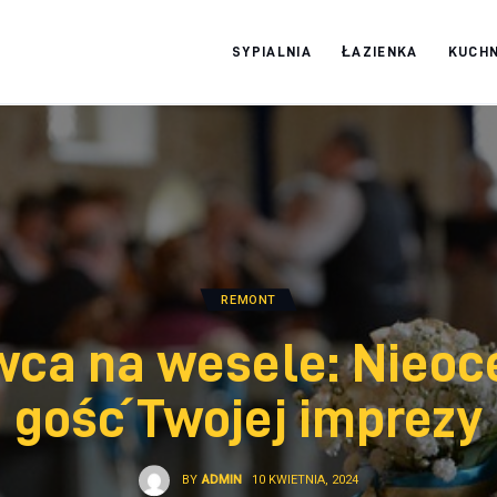
SYPIALNIA
ŁAZIENKA
KUCHN
Moja firma
REMONT
wca na wesele: Nieoc
gość Twojej imprezy
BY
ADMIN
10 KWIETNIA, 2024