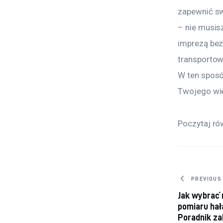
zapewnić sw
– nie musis
imprezą bez
transportow
W ten sposó
Twojego wie
Poczytaj ró
Nawig
PREVIOUS
Jak wybrać 
pomiaru ha
Poradnik z