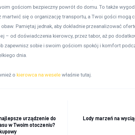
oim gościom bezpieczny powrót do domu. To także wygoda 
z martwić się o organizację transportu, a Twoi gości mogą c
 obaw. Pamiętaj jednak, aby dokładnie przeanalizować ofert
ej – od doświadczenia kierowcy, przez tabor, aż po dodatkow
b zapewnisz sobie i swoim gościom spokój i komfort podc
lkiego dnia.
wnież o 
kierowca na wesele
 właśnie tutaj. 
acja wpisu
najlepsze urządzenie do
Lody marzeń na wyciąg
łasu w Twoim otoczeniu?
akupowy