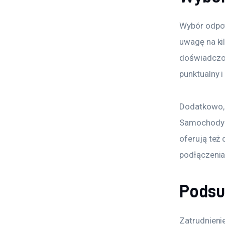
Wybór odpow
uwagę na ki
doświadczon
punktualny i
Dodatkowo, 
Samochody p
oferują też 
podłączenia
Pods
Zatrudnieni