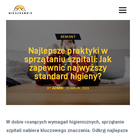
Moja firma
REMONT
Sypialnia
Najlepsze praktyki w
Łazienka
sprzątaniu szpitali: Jak
zapewnić najwyższy
Kuchnia
standard higieny?
Salon
BY
ADMIN
25 MAJA, 2024
Ogród
Salon
W dobie rosnących wymagań higienicznych, sprzątanie 
szpitali nabiera kluczowego znaczenia. Odkryj najlepsze 
Więcej