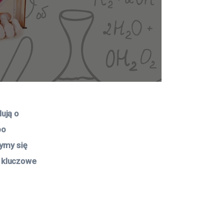
ują o 
o 
ymy się 
 kluczowe 