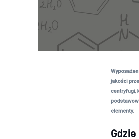
Wyposażenie
jakości pr
centryfugi,
podstawowem
elementy.
Gdzie