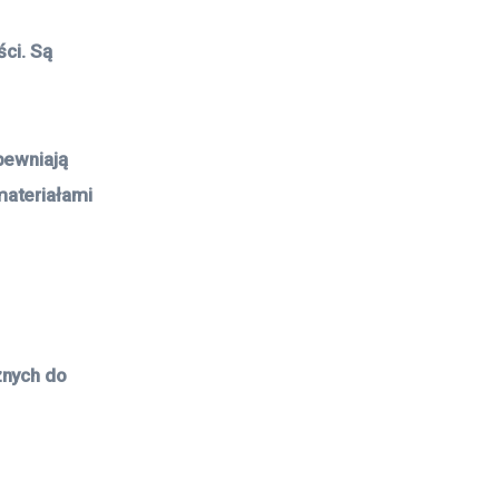
ści. Są
pewniają
materiałami
znych do