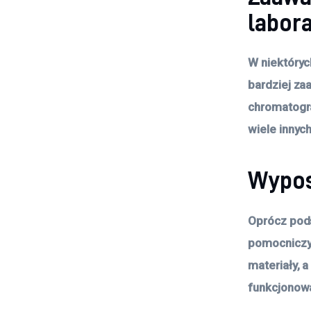
labor
W niektóryc
bardziej za
chromatogr
wiele innych
Wypos
Oprócz pod
pomocniczym.
materiały, 
funkcjonowa