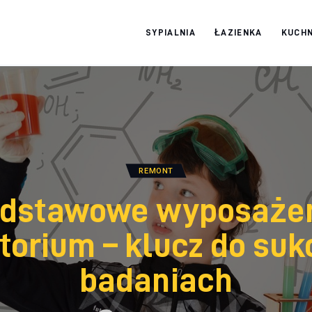
SYPIALNIA
ŁAZIENKA
KUCHN
Moja firma
REMONT
dstawowe wyposaże
torium – klucz do su
badaniach