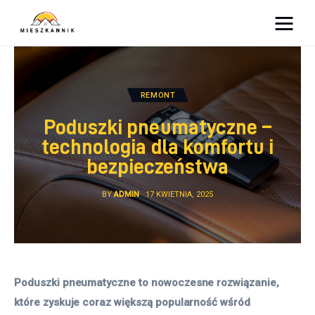
Moja firma
Sypialnia
REMONT
Poduszki pneumatyczne –
Łazienka
technologia dla komfortu i
bezpieczeństwa
Kuchnia
BY
ADMIN
17 KWIETNIA, 2025
Salon
Ogród
Salon
Poduszki pneumatyczne to nowoczesne rozwiązanie, 
które zyskuje coraz większą popularność wśród 
Więcej