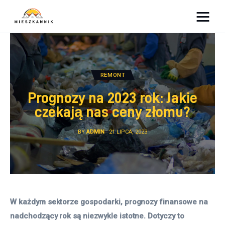
Moja firma
Sypialnia
REMONT
Łazienka
Prognozy na 2023 rok: Jakie
czekają nas ceny złomu?
Kuchnia
BY
ADMIN
21 LIPCA, 2023
Salon
Ogród
Salon
W każdym sektorze gospodarki, prognozy finansowe na 
nadchodzący rok są niezwykle istotne. Dotyczy to 
Więcej