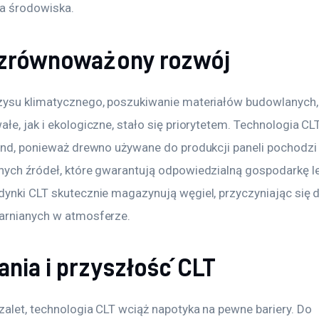
la środowiska. 
 zrównoważony rozwój
zysu klimatycznego, poszukiwanie materiałów budowlanych, 
łe, jak i ekologiczne, stało się priorytetem. Technologia CL
rend, ponieważ drewno używane do produkcji paneli pochodzi 
nych źródeł, które gwarantują odpowiedzialną gospodarkę le
dynki CLT skutecznie magazynują węgiel, przyczyniając się d
arnianych w atmosferze.
nia i przyszłość CLT
zalet, technologia CLT wciąż napotyka na pewne bariery. Do 