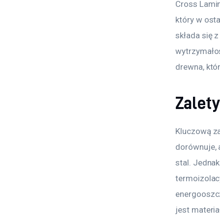
Cross Lamin
który w osta
składa się 
wytrzymałoś
drewna, któ
Zalety
Kluczową za
dorównuje, 
stal. Jedna
termoizolacy
energooszcz
jest materi