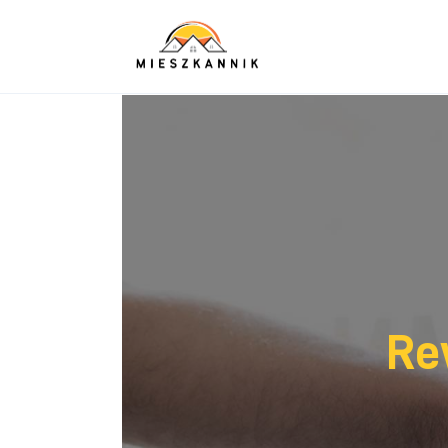
Sypialnia
Łazienka
Kuchnia
Salon
Ogród
Salon
Więcej
Re