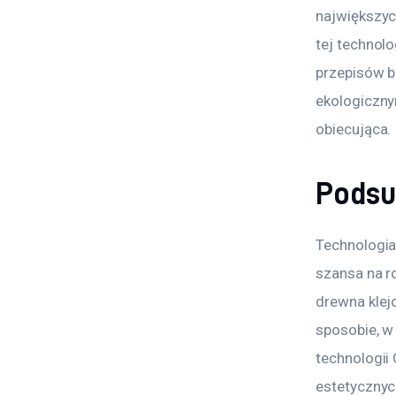
największyc
tej technol
przepisów b
ekologiczny
obiecująca. 
Pods
Technologia 
szansa na 
drewna klej
sposobie, w
technologii
estetycznyc