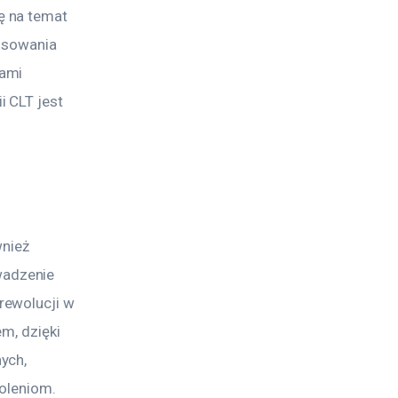
 na temat 
osowania 
ami 
 CLT jest 
nież 
adzenie 
rewolucji w 
m, dzięki 
ych, 
koleniom.