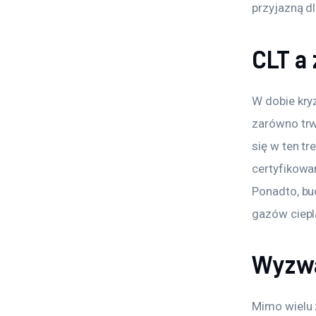
przyjazną d
CLT a
W dobie kry
zarówno trwa
się w ten t
certyfikowa
Ponadto, bu
gazów ciepl
Wyzwa
Mimo wielu 