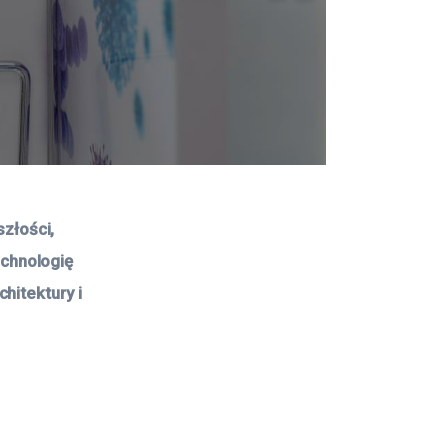
łości, 
chnologię 
hitektury i 