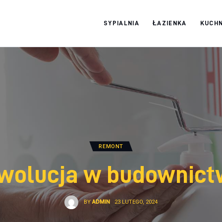
SYPIALNIA
ŁAZIENKA
KUCHN
Moja firma
REMONT
wolucja w budownict
BY
ADMIN
23 LUTEGO, 2024