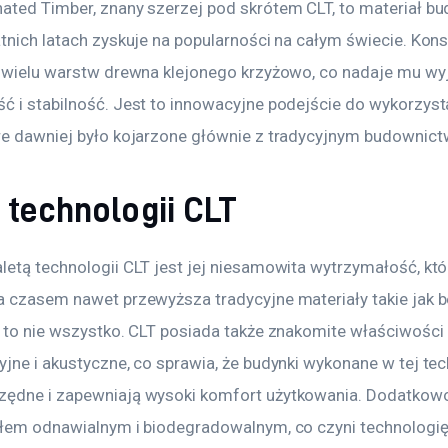
ated Timber, znany szerzej pod skrótem CLT, to materiał bu
tnich latach zyskuje na popularności na całym świecie. Kons
z wielu warstw drewna klejonego krzyżowo, co nadaje mu wy
ć i stabilność. Jest to innowacyjne podejście do wykorzyst
re dawniej było kojarzone głównie z tradycyjnym budownic
 technologii CLT
letą technologii CLT jest jej niesamowita wytrzymałość, któ
a czasem nawet przewyższa tradycyjne materiały takie jak b
k to nie wszystko. CLT posiada także znakomite właściwości 
jne i akustyczne, co sprawia, że budynki wykonane w tej tec
ędne i zapewniają wysoki komfort użytkowania. Dodatkowo
ałem odnawialnym i biodegradowalnym, co czyni technologię