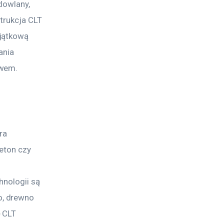
dowlany, 
trukcja CLT 
jątkową 
ania 
twem.
ra 
eton czy 
hnologii są 
, drewno 
 CLT 