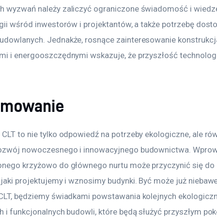
h wyzwań należy zaliczyć ograniczone świadomość i wiedzę
ogii wśród inwestorów i projektantów, a także potrzebę dost
udowlanych. Jednakże, rosnące zainteresowanie konstrukcj
mi i energooszczędnymi wskazuje, że przyszłość technologii
umowanie
CLT to nie tylko odpowiedź na potrzeby ekologiczne, ale rów
rozwój nowoczesnego i innowacyjnego budownictwa. Wprow
onego krzyżowo do głównego nurtu może przyczynić się do 
 jaki projektujemy i wznosimy budynki. Być może już niebawe
 CLT, będziemy świadkami powstawania kolejnych ekologiczn
h i funkcjonalnych budowli, które będą służyć przyszłym po