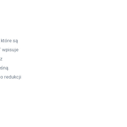
które są 
T wpisuje 
z 
śną. 
o redukcji 