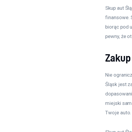
Skup aut Ślą
finansowe. 
biorąc pod 
pewny, że o
Zakup
Nie ogranic
Śląsk jest 
dopasowanie
miejski sam
Twoje auto.
Skup aut Ślą