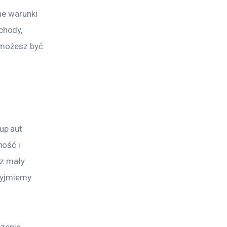
ne warunki 
hody, 
 możesz być 
p aut 
ość i 
z mały 
zyjmiemy 
zenie, 