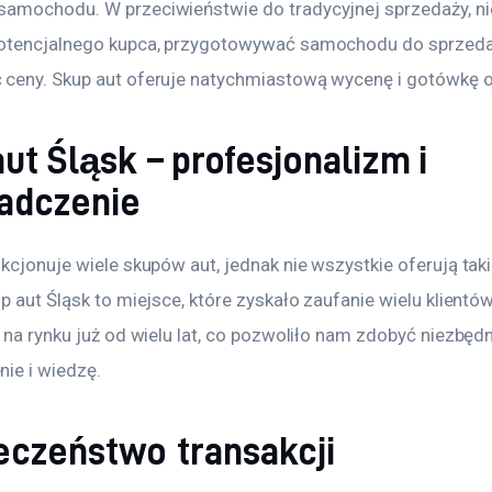
amochodu. W przeciwieństwie do tradycyjnej sprzedaży, n
otencjalnego kupca, przygotowywać samochodu do sprzeda
ceny. Skup aut oferuje natychmiastową wycenę i gotówkę od
ut Śląsk – profesjonalizm i
adczenie
kcjonuje wiele skupów aut, jednak nie wszystkie oferują tak
p aut Śląsk to miejsce, które zyskało zaufanie wielu klientó
 na rynku już od wielu lat, co pozwoliło nam zdobyć niezbęd
ie i wiedzę. 
eczeństwo transakcji