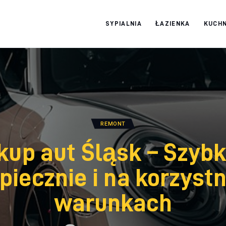
SYPIALNIA
ŁAZIENKA
KUCHN
Moja firma
REMONT
kup aut Śląsk – Szybk
piecznie i na korzyst
warunkach