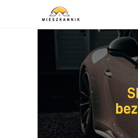
Sypialnia
Łazienka
Kuchnia
Salon
Ogród
Salon
S
Więcej
bez