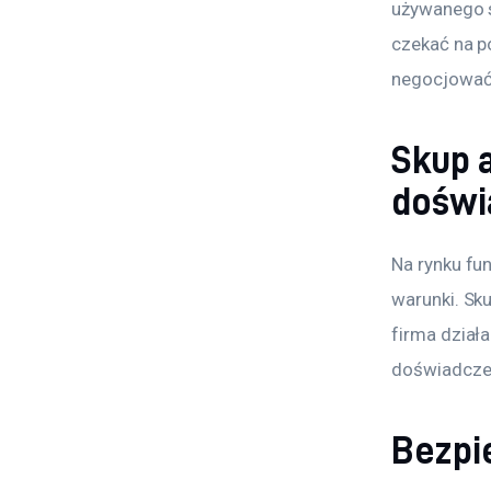
używanego s
czekać na p
negocjować 
Skup a
doświ
Na rynku fun
warunki. Sku
firma działa
doświadczen
Bezpi