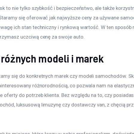
sk to nie tylko szybkość i bezpieczeństwo, ale także korzyst
Staramy się oferować jak najwyższe ceny za używane samoc
uwagę ich stan techniczny i rynkową wartość. W ten sposób
trzymasz uczciwą cenę za swoje auto.
 różnych modeli i marek
zamy się do konkretnych marek czy modeli samochodów. Sku
zainteresowany różnorodnością, co pozwala nam na elastyczn
 oferty do potrzeb klienta. Bez względu na to, czy posiadas
ochód, luksusową limuzynę czy dostawczy van, z chęcią pr
 
sk to miejsce, które łączy w sobie profesjonalizm, doświadc