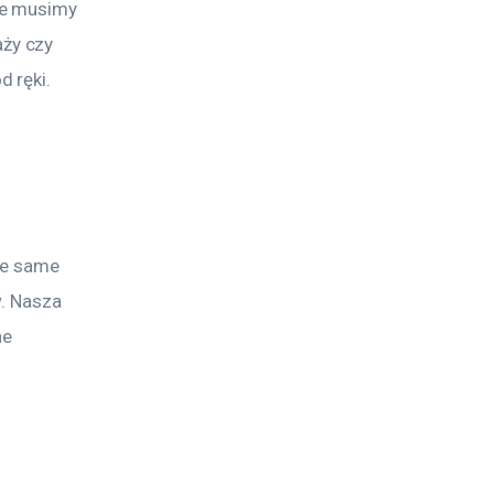
ie musimy 
ży czy 
 ręki. 
ie same 
w. Nasza 
ne 