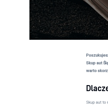
Poszukujes
Skup aut Śl
warto skorz
Dlacz
Skup aut to