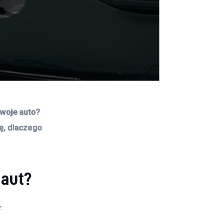
woje auto? 
ę, dlaczego 
 aut?
 