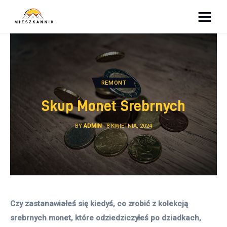
Moja firma
Sypialnia
REMONT
Łazienka
Skup Monet Srebrnych
Kuchnia
BY
ADMIN
8 KWIETNIA, 2024
Salon
Ogród
Salon
Czy zastanawiałeś się kiedyś, co zrobić z kolekcją 
srebrnych monet, które odziedziczyłeś po dziadkach, 
Więcej