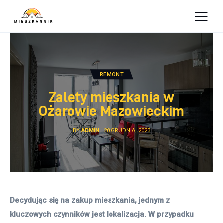
Moja firma
Sypialnia
REMONT
Łazienka
Zalety mieszkania w
Ożarowie Mazowieckim
Kuchnia
BY
ADMIN
20 GRUDNIA, 2023
Salon
Ogród
Salon
Decydując się na zakup mieszkania, jednym z 
kluczowych czynników jest lokalizacja. W przypadku 
Więcej