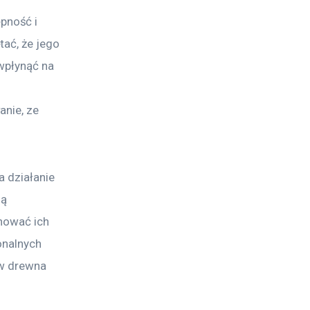
pność i 
ać, że jego 
wpłynąć na 
 
nie, ze 
a działanie 
ą 
hować ich 
onalnych 
ów drewna 