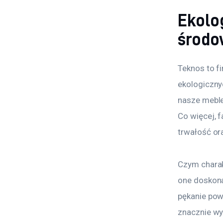
Ekolog
środo
Teknos to fi
ekologiczny
nasze meble
Co więcej, f
trwałość or
Czym charak
one doskona
pękanie pow
znacznie wy