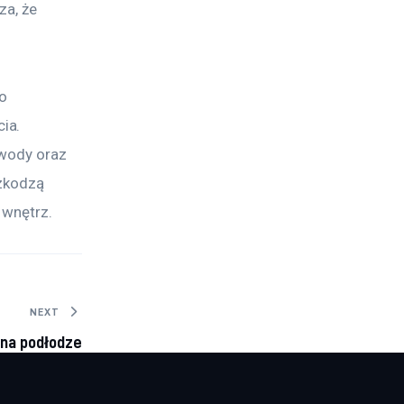
a, że 
o 
ia. 
wody oraz 
szkodzą 
 wnętrz.
NEXT
 na podłodze