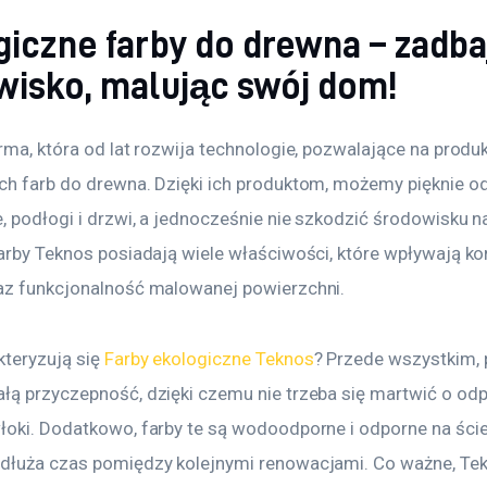
iczne farby do drewna – zadba
wisko, malując swój dom!
rma, która od lat rozwija technologie, pozwalające na produk
ch farb do drewna. Dzięki ich produktom, możemy pięknie o
, podłogi i drzwi, a jednocześnie nie szkodzić środowisku n
arby Teknos posiadają wiele właściwości, które wpływają kor
az funkcjonalność malowanej powierzchni.
teryzują się 
Farby ekologiczne Teknos
? Przede wszystkim, 
łą przyczepność, dzięki czemu nie trzeba się martwić o odpr
łoki. Dodatkowo, farby te są wodoodporne i odporne na ścier
dłuża czas pomiędzy kolejnymi renowacjami. Co ważne, Te