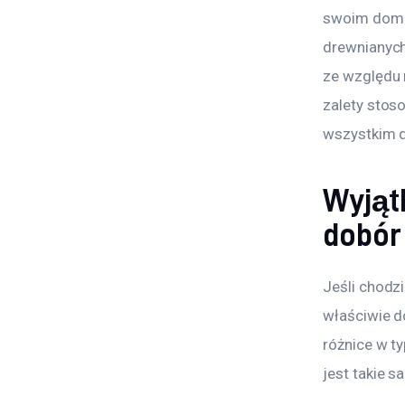
swoim domu,
drewnianych
ze względu n
zalety stoso
wszystkim d
Wyjąt
dobór 
Jeśli chodzi
właściwie d
różnice w t
jest takie s