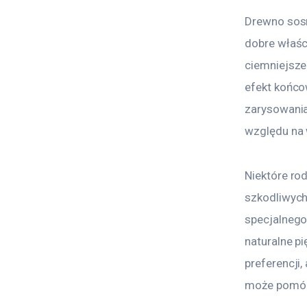
Drewno sosn
dobre właśc
ciemniejsze
efekt końco
zarysowania
względu na 
Niektóre rod
szkodliwych 
specjalnego 
naturalne pi
preferencji
może pomóc 