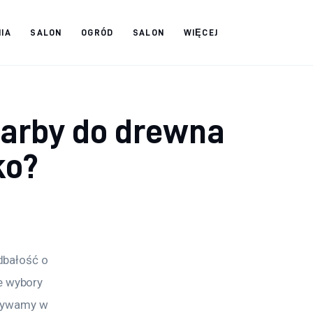
IA
SALON
OGRÓD
SALON
WIĘCEJ
farby do drewna
ko?
dbałość o 
 wybory 
używamy w 