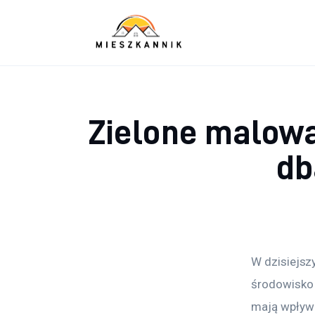
Sypialnia
Łazienka
Kuchnia
Zielone malowa
Salon
db
Ogród
Salon
Więcej
W dzisiejsz
środowisko
mają wpływ 