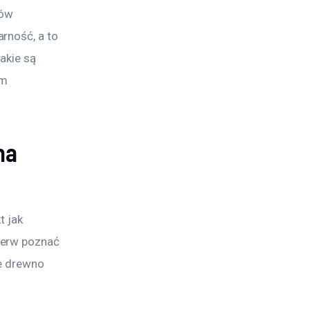
ów 
rność, a to 
akie są 
ym 
na
 jak 
ierw poznać 
e drewno 