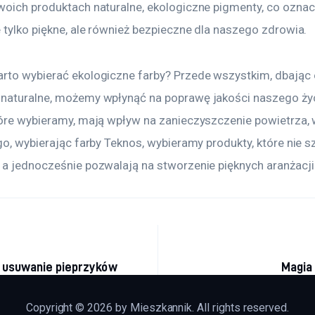
woich produktach naturalne, ekologiczne pigmenty, co oznacz
 tylko piękne, ale również bezpieczne dla naszego zdrowia.
rto wybierać ekologiczne farby? Przede wszystkim, dbając 
naturalne, możemy wpłynąć na poprawę jakości naszego życ
tóre wybieramy, mają wpływ na zanieczyszczenie powietrza, 
go, wybierając farby Teknos, wybieramy produkty, które nie 
 a jednocześnie pozwalają na stworzenie pięknych aranżacji
acja wpisu
 usuwanie pieprzyków
Magia
Copyright © 2026 by Mieszkannik. All rights reserved.