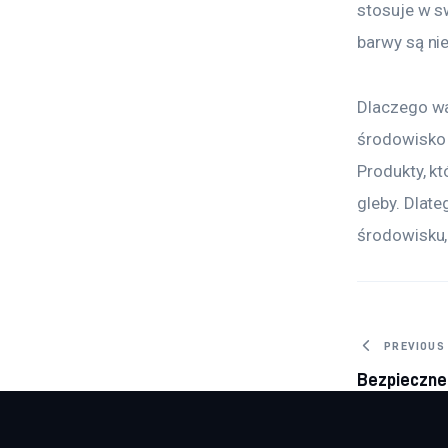
stosuje w s
barwy są nie
Dlaczego wa
środowisko 
Produkty, k
gleby. Dlate
środowisku,
Nawig
PREVIOUS
Bezpieczne