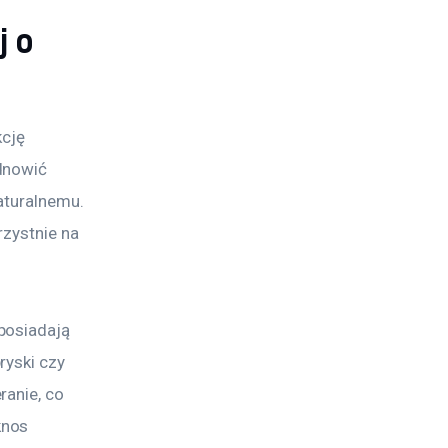
j o
cję 
dnowić 
aturalnemu. 
zystnie na 
posiadają 
yski czy 
anie, co 
knos 