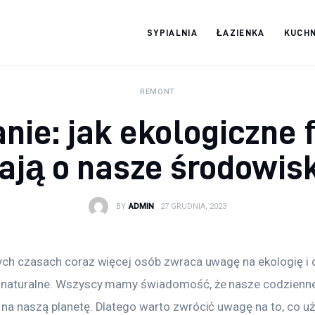
SYPIALNIA
ŁAZIENKA
KUCHN
Moja firma
REMONT
nie: jak ekologiczne 
ają o nasze środowis
BY
ADMIN
27 GRUDNIA, 2023
ych czasach coraz więcej osób zwraca uwagę na ekologię i 
 naturalne. Wszyscy mamy świadomość, że nasze codzienne
na naszą planetę. Dlatego warto zwrócić uwagę na to, co 