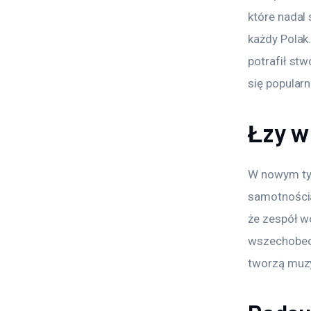
które nadal 
każdy Polak.
potrafił stw
się popularn
Łzy w
W nowym tysi
samotnością
że zespół w
wszechobecn
tworzą muzy