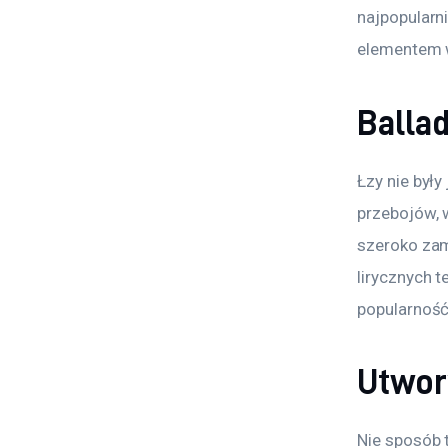
najpopularn
elementem w
Ballad
Łzy nie były
przebojów, 
szeroko zam
lirycznych t
popularność
Utwor
Nie sposób t