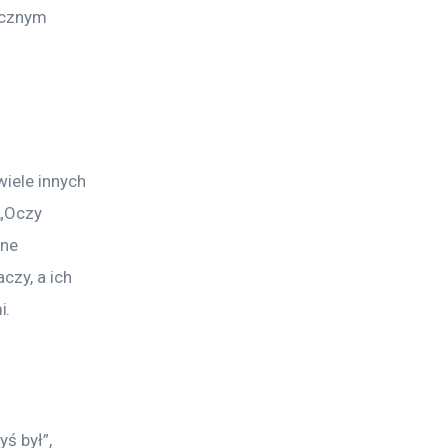
ącznym 
wiele innych 
„Oczy 
ne 
czy, a ich 
i.
ś był”, 