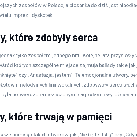
iejszych zespołów w Polsce, a piosenka do dziś jest nieodł
ielu imprez i dyskotek.
y, które zdobyły serca
 jednak tylko zespołem jednego hitu. Kolejne lata przyniosły 
wśród których szczególne miejsce zajmują ballady takie jak 
knięte” czy „Anastazja, jestem”. Te emocjonalne utwory, peł
ekstów i melodyjnych linii wokalnych, zdobywały serca słucha
 była potwierdzona niezliczonymi nagrodami i wyróżnieniam
y, które trwają w pamięci
akże pominąć takich utworów jak „Nie będę Julią” czy „Gdyby