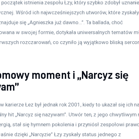
początek istnienia zespołu Łzy, który szybko zdobył uznanie 
cznej. Wśród ich najwcześniejszych utworów, które zyskały
najduje się „Agnieszka już dawno…”. Ta ballada, choć 
owana w swojej formie, dotykała uniwersalnych tematów m
ierwszych rozczarowań, co czyniło ją wyjątkowo bliską serco
omowy moment i „Narcyz się
wam”
karierze Łez był jednak rok 2001, kiedy to ukazał się ich na
ny hit „Narcyz się nazywam”. Utwór ten, z jego chwytliwym 
rgią, stał się hymnem pokolenia i przyniósł zespołowi praw
aśnie dzięki „Narcyzie” Łzy zyskały status jednego z 