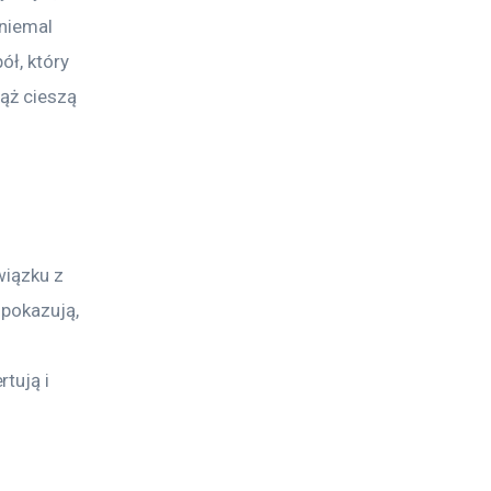
niemal 
ół, który 
ąż cieszą 
wiązku z 
pokazują, 
tują i 