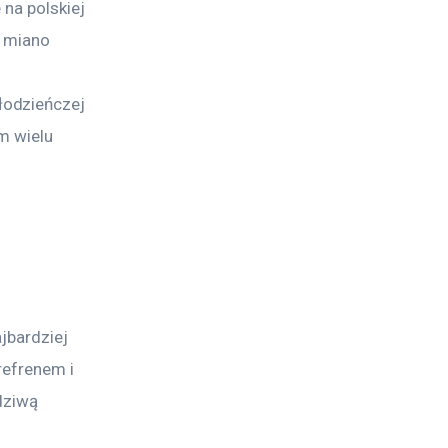
na polskiej 
 miano 
łodzieńczej 
m wielu 
jbardziej 
refrenem i 
dziwą 