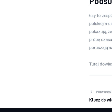
Pods
Łzy to zesp
polskiej muz
pokazują, ż
próbę czasu
poruszają n
Tutaj dowies
Nawig
PREVIOUS
Klucz do w