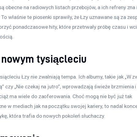
są obecne na radiowych listach przebojów, a ich refreny zna 
 To właśnie te piosenki sprawiły, że Łzy uznawane są za zesp
orzyć ponadczasowe hity, które przetrwały próbę czasu i wci
ością.
 nowym tysiącleciu
ącleciu Łzy nie zwalniają tempa. Ich albumy, takie jak „W z
” czy „Nie czekaj na jutro”, wprowadzają świeże brzmienia i 
ciąż ma wiele do zaoferowania. Choć mogą nie być już tak 
e w mediach jak na początku swojej kariery, to nadal koncer
kę, która trafia do nowych pokoleń słuchaczy.