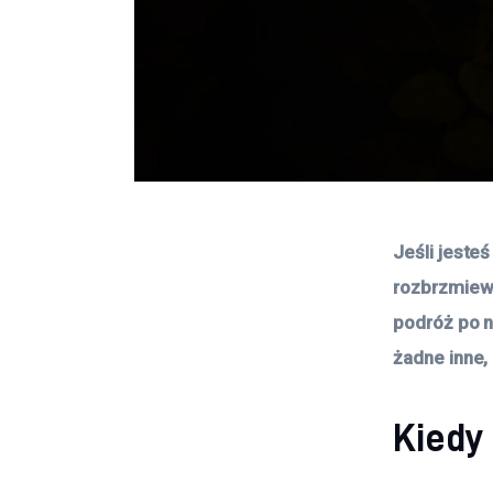
Jeśli jeste
rozbrzmiewa
podróż po na
żadne inne,
Kiedy 