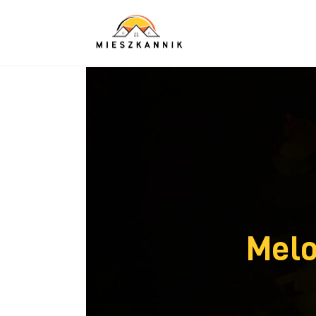
Sypialnia
Łazienka
Kuchnia
Salon
Ogród
Salon
Więcej
Melo