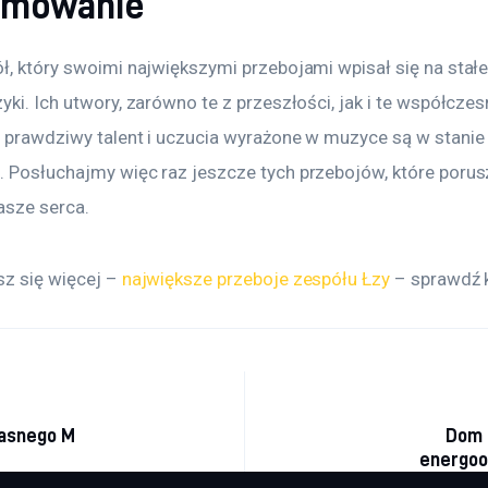
umowanie
ół, który swoimi największymi przebojami wpisał się na stał
yki. Ich utwory, zarówno te z przeszłości, jak i te współczes
e prawdziwy talent i uczucia wyrażone w muzyce są w stanie
. Posłuchajmy więc raz jeszcze tych przebojów, które porusz
asze serca.
z się więcej – 
największe przeboje zespółu Łzy
 – sprawdź 
acja wpisu
łasnego M
Dom 
energo