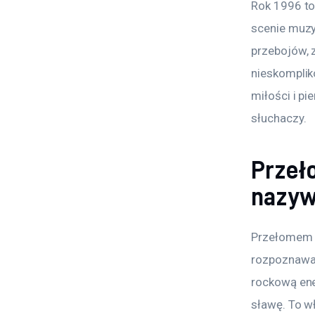
Rok 1996 to 
scenie muzy
przebojów, z
nieskomplik
miłości i p
słuchaczy.
Przeł
nazy
Przełomem w 
rozpoznawal
rockową ene
sławę. To wł