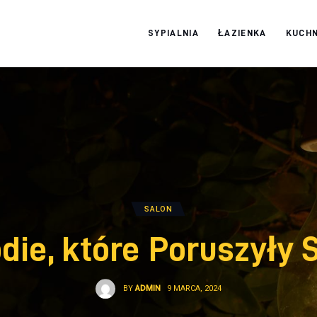
SYPIALNIA
ŁAZIENKA
KUCHN
Moja firma
SALON
die, które Poruszyły 
BY
ADMIN
9 MARCA, 2024