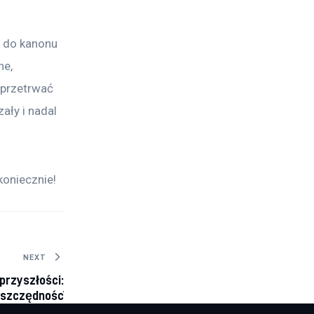
e do kanonu 
ne, 
 przetrwać 
ały i nadal 
koniecznie! 
NEXT
przyszłości:
oszczędność