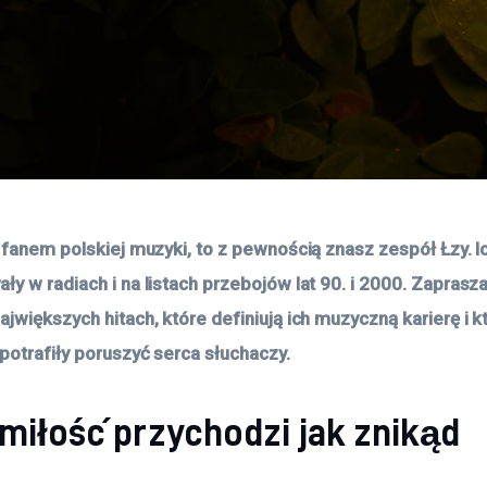
ś fanem polskiej muzyki, to z pewnością znasz zespół Łzy. I
ły w radiach i na listach przebojów lat 90. i 2000. Zaprasz
jwiększych hitach, które definiują ich muzyczną karierę i kt
 potrafiły poruszyć serca słuchaczy.
miłość przychodzi jak znikąd