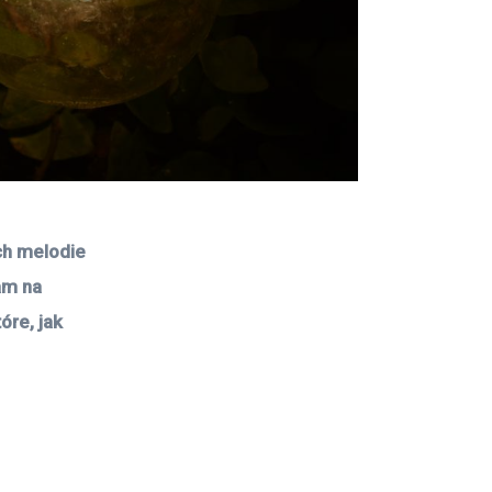
ch melodie 
am na 
óre, jak 