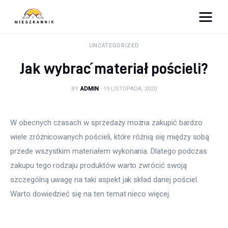
Moja firma
UNCATEGORIZED
Jak wybrać materiał pościeli?
Sypialnia
BY
ADMIN
19 LISTOPADA, 2020
Łazienka
Kuchnia
W obecnych czasach w sprzedaży można zakupić bardzo 
wiele zróżnicowanych pościeli, które różnią się między sobą 
Salon
przede wszystkim materiałem wykonania. Dlatego podczas 
zakupu tego rodzaju produktów warto zwrócić swoją 
Ogród
szczególną uwagę na taki aspekt jak skład danej pościel. 
Warto dowiedzieć się na ten temat nieco więcej.
Salon
Więcej