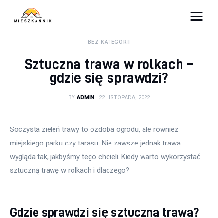
Moja firma
BEZ KATEGORII
Sztuczna trawa w rolkach –
Sypialnia
gdzie się sprawdzi?
Łazienka
BY
ADMIN
22 LISTOPADA, 2022
Kuchnia
Soczysta zieleń trawy to ozdoba ogrodu, ale również 
Salon
miejskiego parku czy tarasu. Nie zawsze jednak trawa 
wygląda tak, jakbyśmy tego chcieli. Kiedy warto wykorzystać 
Ogród
sztuczną trawę w rolkach i dlaczego?
Salon
Gdzie sprawdzi się sztuczna trawa?
Więcej