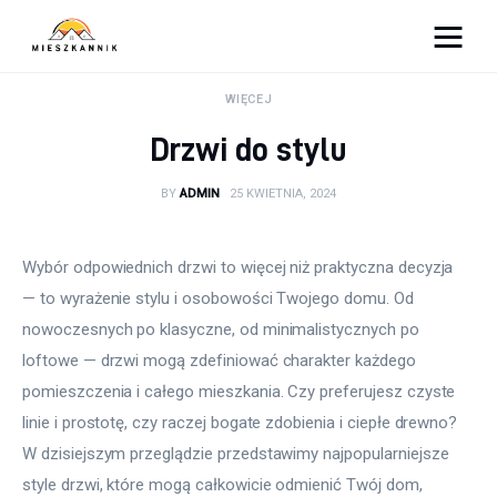
Moja firma
WIĘCEJ
Drzwi do stylu
Sypialnia
BY
ADMIN
25 KWIETNIA, 2024
Łazienka
Kuchnia
Wybór odpowiednich drzwi to więcej niż praktyczna decyzja 
— to wyrażenie stylu i osobowości Twojego domu. Od 
Salon
nowoczesnych po klasyczne, od minimalistycznych po 
loftowe — drzwi mogą zdefiniować charakter każdego 
Ogród
pomieszczenia i całego mieszkania. Czy preferujesz czyste 
linie i prostotę, czy raczej bogate zdobienia i ciepłe drewno? 
Salon
W dzisiejszym przeglądzie przedstawimy najpopularniejsze 
Więcej
style drzwi, które mogą całkowicie odmienić Twój dom, 