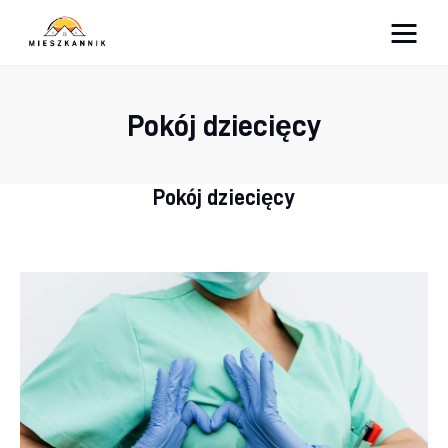
Moja firma
Pokój dziecięcy
Sypialnia
Łazienka
Pokój dziecięcy
Kuchnia
Salon
Ogród
Salon
Więcej