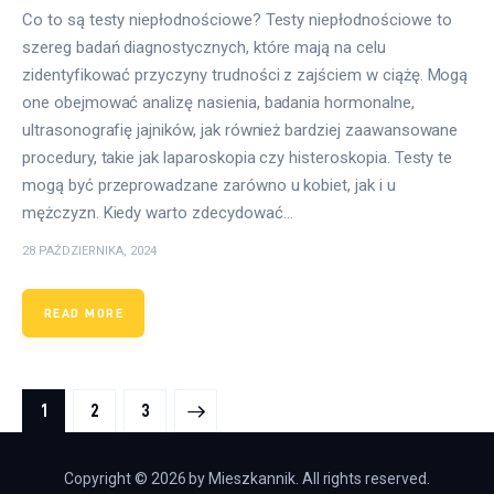
Co to są testy niepłodnościowe? Testy niepłodnościowe to
szereg badań diagnostycznych, które mają na celu
zidentyfikować przyczyny trudności z zajściem w ciążę. Mogą
one obejmować analizę nasienia, badania hormonalne,
ultrasonografię jajników, jak również bardziej zaawansowane
procedury, takie jak laparoskopia czy histeroskopia. Testy te
mogą być przeprowadzane zarówno u kobiet, jak i u
mężczyzn. Kiedy warto zdecydować…
28 PAŹDZIERNIKA, 2024
READ MORE
Stronicowanie wpisów
PAGE
1
>
PAGE
2
PAGE
3
Copyright © 2026 by Mieszkannik. All rights reserved.