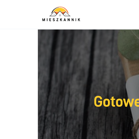
Sypialnia
Łazienka
Kuchnia
Salon
Ogród
Salon
Gotowe
Więcej