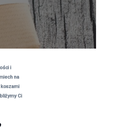
ści i 
miech na 
 koszami 
liżymy Ci 
?