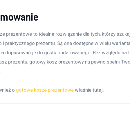
umowanie
e prezentowe to idealne rozwiązanie dla tych, którzy szukaj
 i praktycznego prezentu. Są one dostępne w wielu wariantac
 dopasować je do gustu obdarowanego. Bez względu na to,
asz prezentu, gotowy kosz prezentowy na pewno spełni Two
.
wnież o 
gotowe kosze prezentowe
 właśnie tutaj. 
acja wpisu