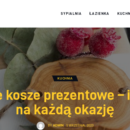
SYPIALNIA
ŁAZIENKA
KUCHN
Moja firma
KUCHNIA
 kosze prezentowe – 
na każdą okazję
BY
ADMIN
5 WRZEŚNIA, 2023