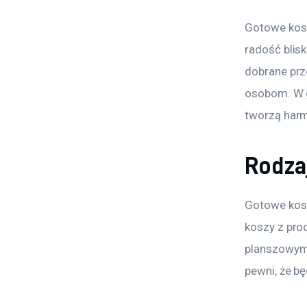
Gotowe kosz
radość blisk
dobrane prz
osobom. W g
tworzą harm
Rodza
Gotowe kosz
koszy z pro
planszowymi
pewni, że b