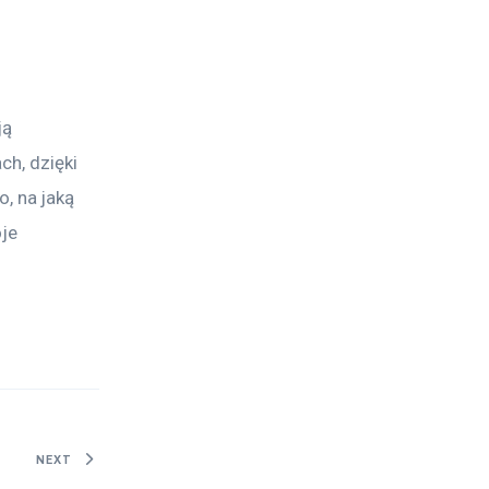
ą 
h, dzięki 
 na jaką 
je 
NEXT