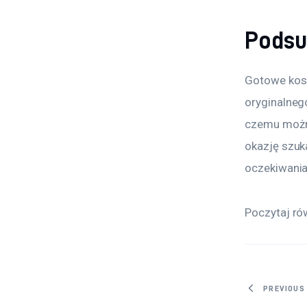
Pods
Gotowe kosz
oryginalnego
czemu można
okazję szuk
oczekiwania
Poczytaj ró
Nawig
PREVIOUS