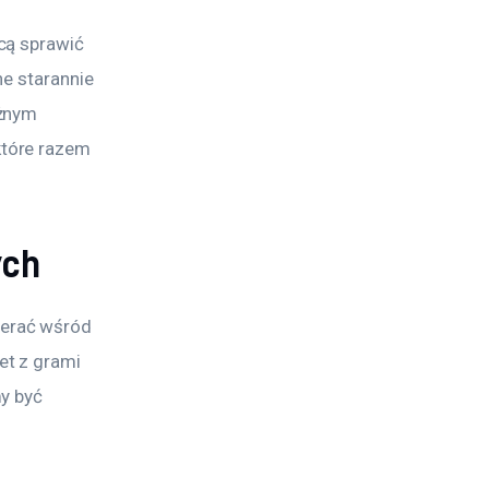
cą sprawić 
e starannie 
żnym 
tóre razem 
ych
erać wśród 
t z grami 
y być 