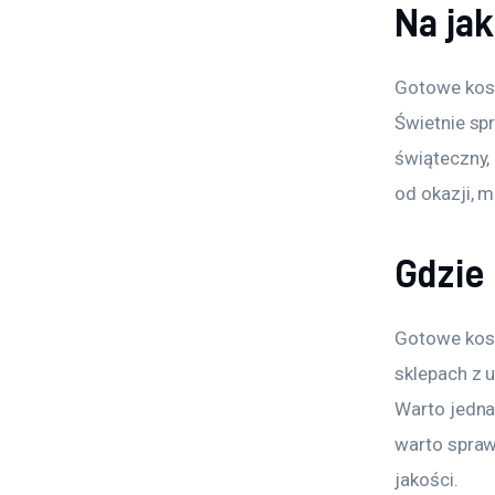
Na ja
Gotowe kosz
Świetnie sp
świąteczny,
od okazji, 
Gdzie
Gotowe kosz
sklepach z 
Warto jedna
warto sprawd
jakości.