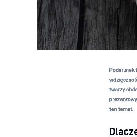
Podarunek t
wdzięcznośc
twarzy obda
prezentowym
ten temat.
Dlacz