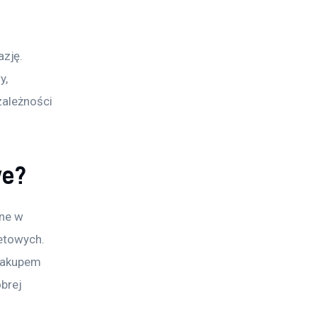
zję. 
y, 
zależności 
we?
ne w 
etowych. 
zakupem 
brej 