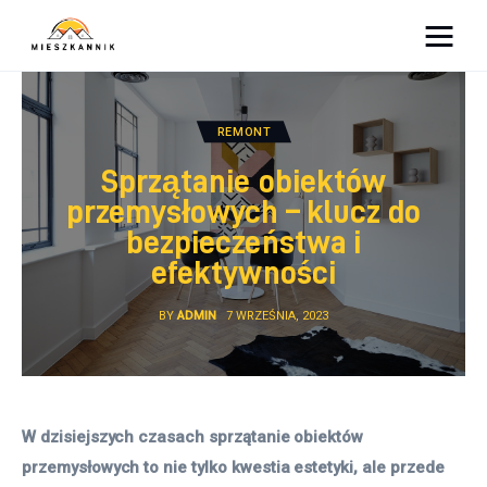
Moja firma
REMONT
Sypialnia
Sprzątanie obiektów
Łazienka
przemysłowych – klucz do
bezpieczeństwa i
Kuchnia
efektywności
Salon
BY
ADMIN
7 WRZEŚNIA, 2023
Ogród
Salon
W dzisiejszych czasach sprzątanie obiektów 
przemysłowych to nie tylko kwestia estetyki, ale przede 
Więcej