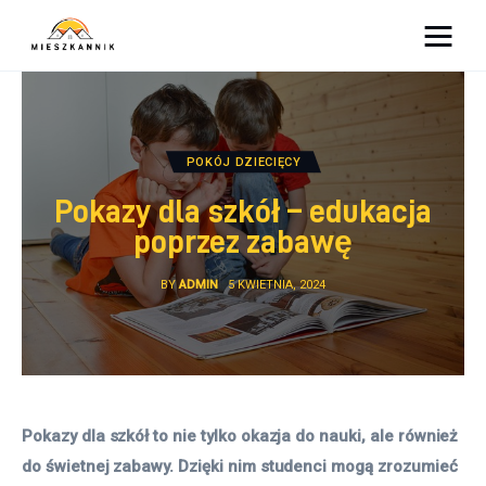
Moja firma
Sypialnia
POKÓJ DZIECIĘCY
Łazienka
Pokazy dla szkół – edukacja
poprzez zabawę
Kuchnia
BY
ADMIN
5 KWIETNIA, 2024
Salon
Ogród
Salon
Pokazy dla szkół to nie tylko okazja do nauki, ale również 
do świetnej zabawy. Dzięki nim studenci mogą zrozumieć 
Więcej