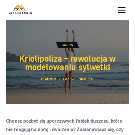
Moja firma
Sypialnia
SALON
Łazienka
Kriolipoliza – rewolucja w
modelowaniu sylwetki
Kuchnia
BY
ADMIN
25 PAŹDZIERNIKA, 2023
Salon
Ogród
Salon
Chcesz pozbyć się uporczywych fałdek tłuszczu, które 
nie reagują na dietę i ćwiczenia? Zastanawiasz się, czy 
Więcej