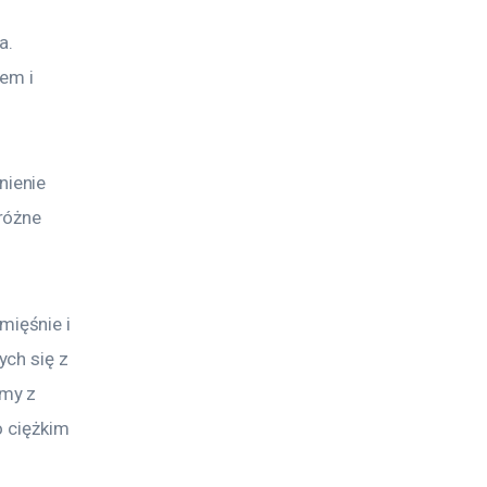
. 
em i 
ienie 
różne 
ięśnie i 
ch się z 
my z 
 ciężkim 