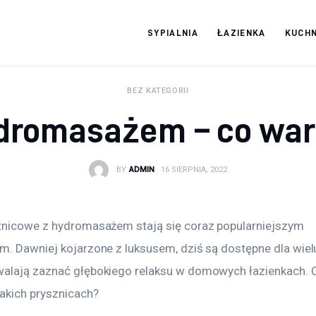
SYPIALNIA
ŁAZIENKA
KUCHN
Moja firma
BEZ KATEGORII
ydromasażem – co war
BY
ADMIN
16 SIERPNIA, 2022
znicowe z hydromasażem stają się coraz popularniejszym 
m. Dawniej kojarzone z luksusem, dziś są dostępne dla wiel
alają zaznać głębokiego relaksu w domowych łazienkach. C
takich prysznicach?