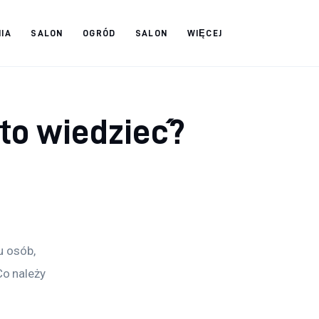
IA
SALON
OGRÓD
SALON
WIĘCEJ
to wiedzieć?
u osób, 
o należy 