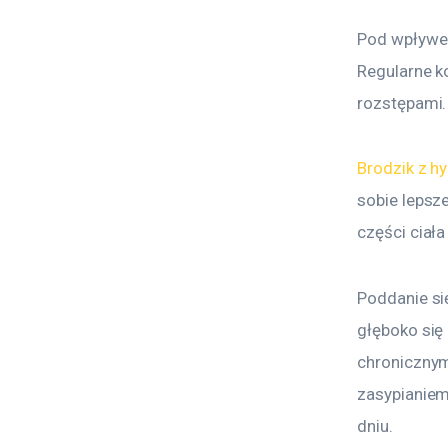
Pod wpływem
Regularne ko
rozstępami.
Brodzik z 
sobie lepsz
części ciał
Poddanie si
głęboko się
chronicznym
zasypianiem
dniu.