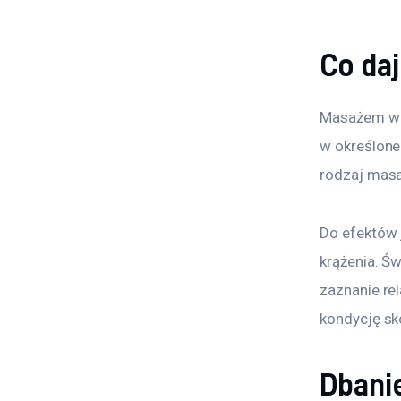
Co da
Masażem wod
w określone
rodzaj masa
Do efektów j
krążenia. Św
zaznanie re
kondycję sk
Dbanie