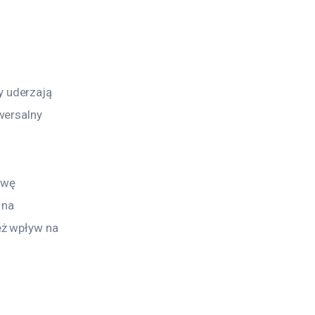
 uderzają 
wersalny 
awę 
 na 
ż wpływ na 