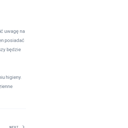
ić uwagę na 
en posiadać 
zy będzie 
u higieny. 
zienne 
NEXT