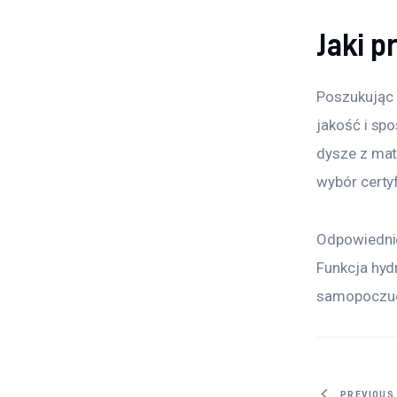
Jaki 
Poszukując 
jakość i sp
dysze z mat
wybór certy
Odpowiednio
Funkcja hyd
samopoczuc
PREVIOUS