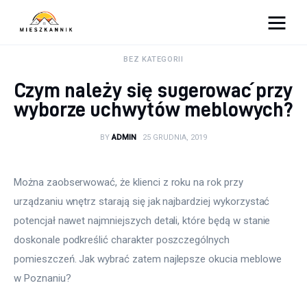
Moja firma
BEZ KATEGORII
Czym należy się sugerować przy
Sypialnia
wyborze uchwytów meblowych?
Łazienka
BY
ADMIN
25 GRUDNIA, 2019
Kuchnia
Można zaobserwować, że klienci z roku na rok przy 
Salon
urządzaniu wnętrz starają się jak najbardziej wykorzystać 
potencjał nawet najmniejszych detali, które będą w stanie 
Ogród
doskonale podkreślić charakter poszczególnych 
pomieszczeń. Jak wybrać zatem najlepsze okucia meblowe 
Salon
w Poznaniu?
Więcej