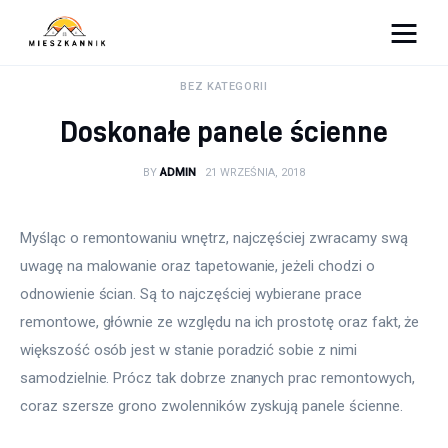
Moja firma
BEZ KATEGORII
Doskonałe panele ścienne
Sypialnia
BY
ADMIN
21 WRZEŚNIA, 2018
Łazienka
Kuchnia
Myśląc o remontowaniu wnętrz, najczęściej zwracamy swą 
uwagę na malowanie oraz tapetowanie, jeżeli chodzi o 
Salon
odnowienie ścian. Są to najczęściej wybierane prace 
remontowe, głównie ze względu na ich prostotę oraz fakt, że 
Ogród
większość osób jest w stanie poradzić sobie z nimi 
samodzielnie. Prócz tak dobrze znanych prac remontowych, 
Salon
coraz szersze grono zwolenników zyskują panele ścienne.
Więcej