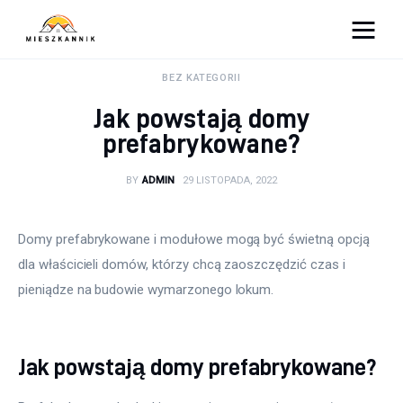
Moja firma
BEZ KATEGORII
Jak powstają domy
Sypialnia
prefabrykowane?
Łazienka
BY
ADMIN
29 LISTOPADA, 2022
Kuchnia
Domy prefabrykowane i modułowe mogą być świetną opcją 
Salon
dla właścicieli domów, którzy chcą zaoszczędzić czas i 
pieniądze na budowie wymarzonego lokum.
Ogród
Salon
Jak powstają domy prefabrykowane?
Więcej