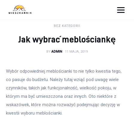
Moja firma
BEZ KATEGORII
Jak wybrać meblościankę
Sypialnia
BY
ADMIN
11 MAJA, 2019
Łazienka
Kuchnia
Wybór odpowiedniej meblościanki to nie tylko kwestia tego, 
co pasuje do budżetu. Należy tutaj wziąć pod uwagę wiele 
Salon
czynników, takich jak funkcjonalność, wielkość pokoju, w 
którym ma być umieszczona oraz innych. Oto niektóre z 
Ogród
wskazówek, które można rozważyć podejmując decyzję w 
kwestii wyboru meblościanki.
Salon
Więcej