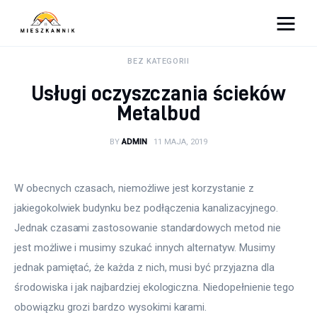
Moja firma
BEZ KATEGORII
Usługi oczyszczania ścieków
Sypialnia
Metalbud
Łazienka
BY
ADMIN
11 MAJA, 2019
Kuchnia
W obecnych czasach, niemożliwe jest korzystanie z 
Salon
jakiegokolwiek budynku bez podłączenia kanalizacyjnego. 
Jednak czasami zastosowanie standardowych metod nie 
Ogród
jest możliwe i musimy szukać innych alternatyw. Musimy 
jednak pamiętać, że każda z nich, musi być przyjazna dla 
Salon
środowiska i jak najbardziej ekologiczna. Niedopełnienie tego 
obowiązku grozi bardzo wysokimi karami.
Więcej