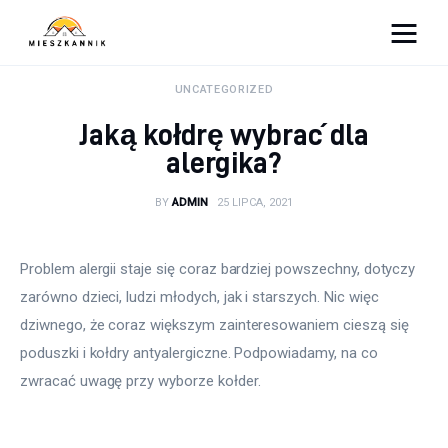
Moja firma
UNCATEGORIZED
Jaką kołdrę wybrać dla
Sypialnia
alergika?
Łazienka
BY
ADMIN
25 LIPCA, 2021
Kuchnia
Problem alergii staje się coraz bardziej powszechny, dotyczy 
Salon
zarówno dzieci, ludzi młodych, jak i starszych. Nic więc 
dziwnego, że coraz większym zainteresowaniem cieszą się 
Ogród
poduszki i kołdry antyalergiczne. Podpowiadamy, na co 
zwracać uwagę przy wyborze kołder.
Salon
Więcej