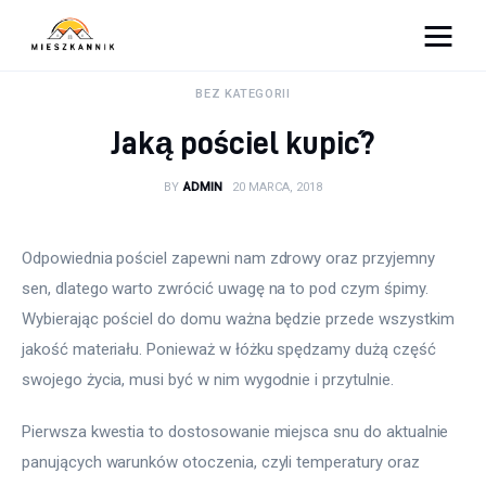
Moja firma
BEZ KATEGORII
Jaką pościel kupić?
Sypialnia
BY
ADMIN
20 MARCA, 2018
Łazienka
Kuchnia
Odpowiednia pościel zapewni nam zdrowy oraz przyjemny 
sen, dlatego warto zwrócić uwagę na to pod czym śpimy. 
Salon
Wybierając pościel do domu ważna będzie przede wszystkim 
jakość materiału. Ponieważ w łóżku spędzamy dużą część 
Ogród
swojego życia, musi być w nim wygodnie i przytulnie.
Salon
Pierwsza kwestia to dostosowanie miejsca snu do aktualnie 
panujących warunków otoczenia, czyli temperatury oraz 
Więcej