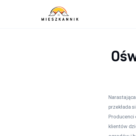
Sypialnia
Łazienka
Kuchnia
Ośw
Salon
Ogród
Salon
Narastająca
Więcej
przekłada s
Producenci 
klientów dz
ogrodów i b