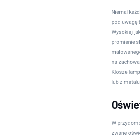
Niemal każd
pod uwagę t
Wysokiej ja
promienie s
malowanego 
na zachowan
Klosze lamp
lub z meta
Oświe
W przydomow
zwane oświe