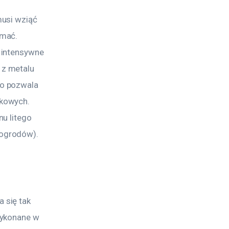
usi wziąć 
mać. 
 intensywne 
z metalu 
o pozwala 
kowych. 
u litego 
 ogrodów).
się tak 
wykonane w 