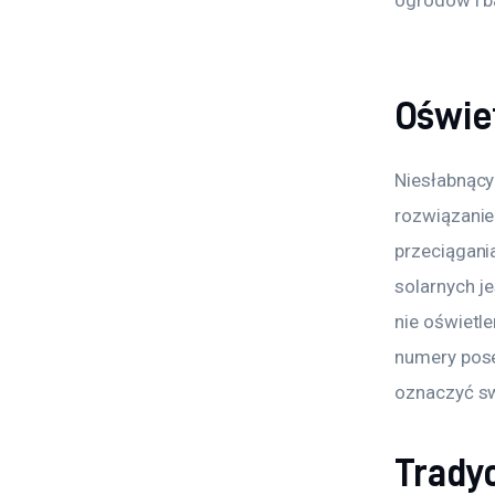
Oświe
Niesłabnący
rozwiązanie 
przeciągani
solarnych je
nie oświetle
numery pose
oznaczyć sw
Trady