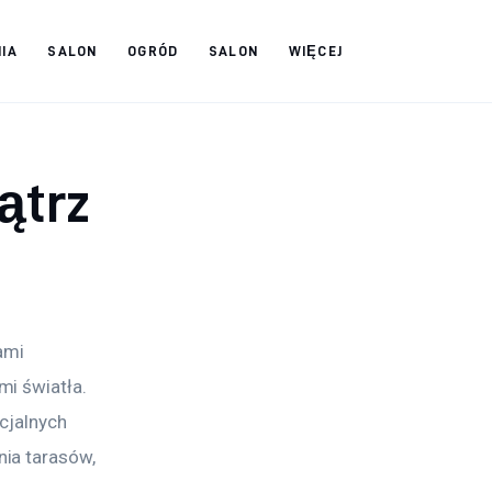
IA
SALON
OGRÓD
SALON
WIĘCEJ
ątrz
ami 
i światła. 
cjalnych 
ia tarasów, 