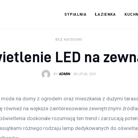
SYPIALNIA
ŁAZIENKA
KUCHN
Moja firma
BEZ KATEGORII
ietlenie LED na zewn
BY
ADMIN
28 LIPCA, 2021
 moda na domy z ogrodem oraz mieszkania z dużymi taras
ię również na większe zainteresowanie zewnętrznymi źródłam
oświetlenia doskonale rozumieją ten trend i zarzucają poten
iesiątkami różnego rodzaju lamp dedykowanych do oświetlan
alkonów.