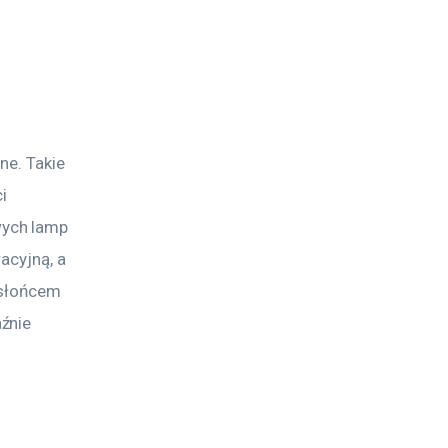
ne. Takie 
i 
ych lamp 
acyjną, a 
 słońcem 
źnie 