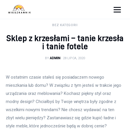
Moja firma
BEZ KATEGORII
Sklep z krzesłami – tanie krzesła
Sypialnia
i tanie fotele
Łazienka
BY
ADMIN
28 LIPCA, 2020
Kuchnia
W ostatnim czasie stałeś się posiadaczem nowego 
Salon
mieszkania lub domu? W związku z tym jesteś w trakcie jego 
urządzania oraz meblowania? Kochasz piękny styl oraz 
Ogród
modny design? Chciałbyś by Twoje wnętrza były zgodne z 
wszelkimi nowymi trendami? Nie chcesz wydawać na ten 
Salon
zbyt wielu pieniędzy? Zastanawiasz się gdzie kupić ładne i 
style meble, które jednocześnie będą w dobrej cenie? 
Więcej