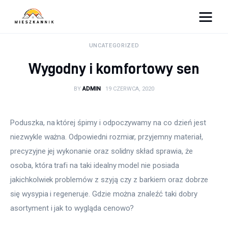
Moja firma
UNCATEGORIZED
Wygodny i komfortowy sen
Sypialnia
BY
ADMIN
19 CZERWCA, 2020
Łazienka
Kuchnia
Poduszka, na której śpimy i odpoczywamy na co dzień jest 
niezwykle ważna. Odpowiedni rozmiar, przyjemny materiał, 
Salon
precyzyjne jej wykonanie oraz solidny skład sprawia, że 
osoba, która trafi na taki idealny model nie posiada 
Ogród
jakichkolwiek problemów z szyją czy z barkiem oraz dobrze 
się wysypia i regeneruje. Gdzie można znaleźć taki dobry 
Salon
asortyment i jak to wygląda cenowo?
Więcej