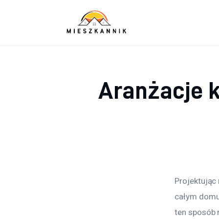
Sypialnia
Łazienka
Kuchnia
Aranżacje 
Salon
Ogród
Salon
Więcej
Projektując
całym domu.
ten sposób 