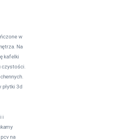
ończone w 
ętrza. Na 
 kafelki 
czystości. 
chennych. 
płytki 3d 
 i 
ukamy 
 pcv na 