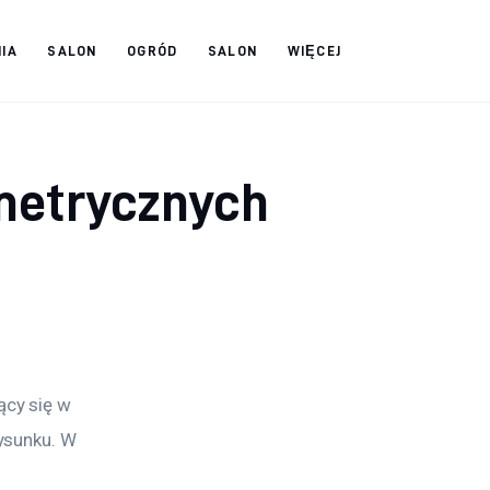
IA
SALON
OGRÓD
SALON
WIĘCEJ
metrycznych
cy się w 
ysunku. W 