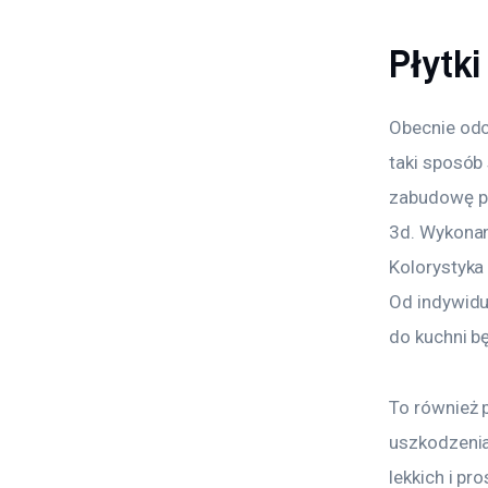
Płytk
Obecnie odc
taki sposób
zabudowę pr
3d. Wykonan
Kolorystyka
Od indywidu
do kuchni bę
To również 
uszkodzenia
lekkich i p