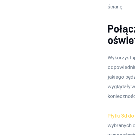
ścianę.
Połąc
oświe
Wykorzystuj
odpowiednim
jakiego będz
wyglądały w
koniecznośc
Płytki 3d do
wybranych cz