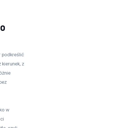
go
 podkreślić 
kierunek, z 
óżnie 
bez 
ko w 
ci 