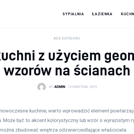
SYPIALNIA
ŁAZIENKA
KUCHN
Moja firma
BEZ KATEGORII
kuchni z użyciem geo
wzorów na ścianach
BY
ADMIN
13 KWIETNIA, 2019
 nowoczesne kuchnie, warto wprowadzić element powtarzają
 Może być to akcent kolorystyczny lub wzór o wyrazistym r
można zbudować wnętrza odzwierciedlające właściciela.