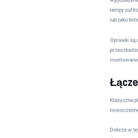
wyposażenia
lampy sufit
lub jako lis
Oprawki są 
przeszkadza
montowane z
Łącze
Klasyczne p
nowoczesne
Dobrze w te