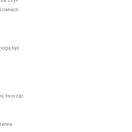
a, czyli 
ścianach 
 
 mogą być 
i, tworząc 
zenne 