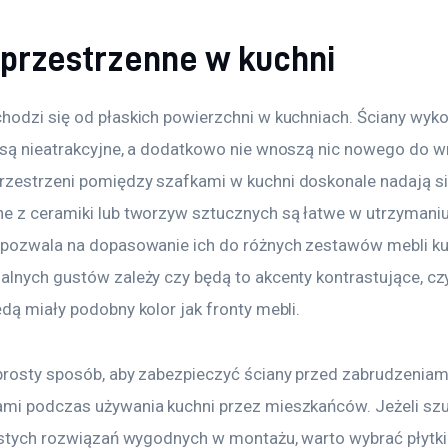
i przestrzenne w kuchni
hodzi się od płaskich powierzchni w kuchniach. Ściany wyk
 są nieatrakcyjne, a dodatkowo nie wnoszą nic nowego do wn
zestrzeni pomiędzy szafkami w kuchni doskonale nadają się
e z ceramiki lub tworzyw sztucznych są łatwe w utrzymaniu 
 pozwala na dopasowanie ich do różnych zestawów mebli ku
alnych gustów zależy czy będą to akcenty kontrastujące, czy 
dą miały podobny kolor jak fronty mebli.
prosty sposób, aby zabezpieczyć ściany przed zabrudzeniami
mi podczas używania kuchni przez mieszkańców. Jeżeli sz
rostych rozwiązań wygodnych w montażu, warto wybrać płytki