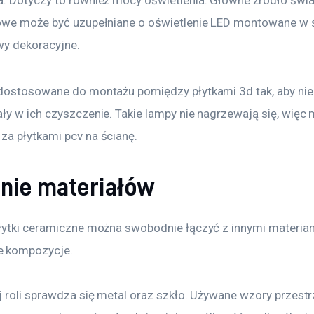
. Dotyczy to również mocy oświetlenia. Główne źródło światł
owe może być uzupełniane o oświetlenie LED montowane w 
twy dekoracyjne.
dostosowane do montażu pomiędzy płytkami 3d tak, aby nie
ły w ich czyszczenie. Takie lampy nie nagrzewają się, więc
a płytkami pcv na ścianę.
nie materiałów
łytki ceramiczne można swobodnie łączyć z innymi materiam
 kompozycje.
j roli sprawdza się metal oraz szkło. Używane wzory przestr