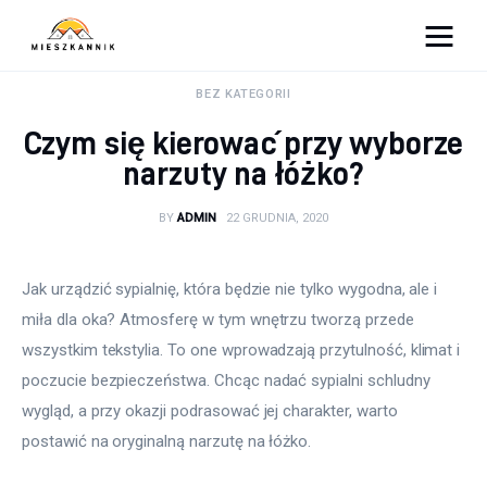
Moja firma
BEZ KATEGORII
Czym się kierować przy wyborze
Sypialnia
narzuty na łóżko?
Łazienka
BY
ADMIN
22 GRUDNIA, 2020
Kuchnia
Jak urządzić sypialnię, która będzie nie tylko wygodna, ale i 
Salon
miła dla oka? Atmosferę w tym wnętrzu tworzą przede 
wszystkim tekstylia. To one wprowadzają przytulność, klimat i 
Ogród
poczucie bezpieczeństwa. Chcąc nadać sypialni schludny 
wygląd, a przy okazji podrasować jej charakter, warto 
Salon
postawić na oryginalną narzutę na łóżko.
Więcej