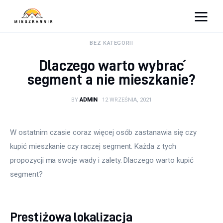
Moja firma
BEZ KATEGORII
Dlaczego warto wybrać
Sypialnia
segment a nie mieszkanie?
Łazienka
BY
ADMIN
12 WRZEŚNIA, 2021
Kuchnia
W ostatnim czasie coraz więcej osób zastanawia się czy 
Salon
kupić mieszkanie czy raczej segment. Każda z tych 
propozycji ma swoje wady i zalety. Dlaczego warto kupić 
Ogród
segment?
Salon
Prestiżowa lokalizacja
Więcej