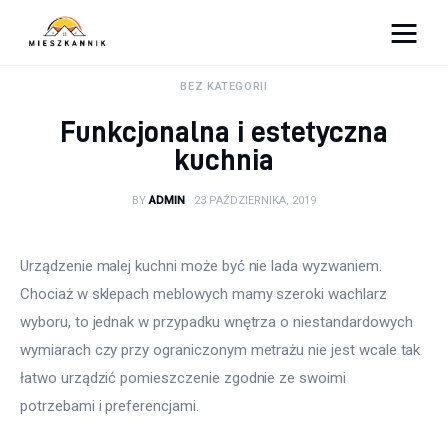
Moja firma
BEZ KATEGORII
Funkcjonalna i estetyczna
Sypialnia
kuchnia
Łazienka
BY
ADMIN
23 PAŹDZIERNIKA, 2019
Kuchnia
Urządzenie malej kuchni może być nie lada wyzwaniem. 
Salon
Chociaż w sklepach meblowych mamy szeroki wachlarz 
wyboru, to jednak w przypadku wnętrza o niestandardowych 
Ogród
wymiarach czy przy ograniczonym metrażu nie jest wcale tak 
łatwo urządzić pomieszczenie zgodnie ze swoimi 
Salon
potrzebami i preferencjami.
Więcej