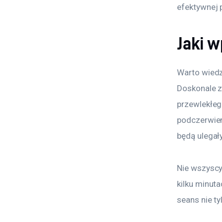
efektywnej 
Jaki 
Warto wiedz
Doskonale 
przewlekłeg
podczerwien
będą ulegały
Nie wszyscy 
kilku minut
seans nie ty