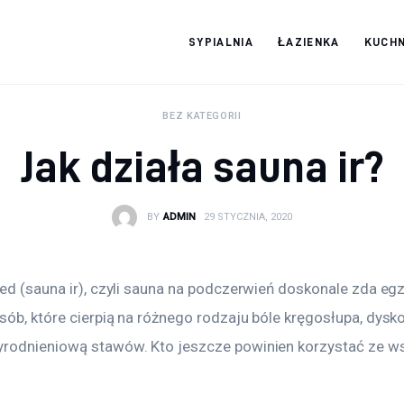
SYPIALNIA
ŁAZIENKA
KUCHN
Moja firma
BEZ KATEGORII
Jak działa sauna ir?
BY
ADMIN
29 STYCZNIA, 2020
red (sauna ir), czyli sauna na podczerwień doskonale zda eg
ób, które cierpią na różnego rodzaju bóle kręgosłupa, dysko
rodnieniową stawów. Kto jeszcze powinien korzystać ze w