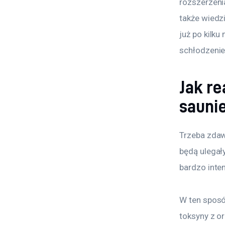
rozszerzeni
także wiedz
już po kilk
schłodzenie
Jak r
saunie
Trzeba zdaw
będą ulegały
bardzo inte
W ten sposób
toksyny z o