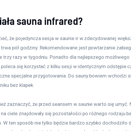
iała sauna infrared?
ieć, że pojedyncza sesja w saunie ir w zdecydowanej więks
trwa pół godziny. Rekomendowane jest powtarzanie zabieg
 trzy razy w tygodniu. Ponadto dla najlepszego możliwego r
poleca się korzystać z kilku sesji w identycznym odstępie cz
czne specjalne przygotowania. Do sauny bowiem wchodzi si
iku bez klapek.
ież zaznaczyć, że przed seansem w saunie warto się umyć. N
y na ciele znajdowały się pozostałości po różnego rodzaju 
. W ten sposób nie tylko będzie bardzo szybko dochodziło d