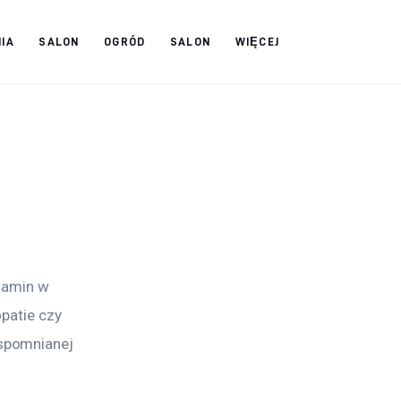
IA
SALON
OGRÓD
SALON
WIĘCEJ
zamin w 
patie czy 
spomnianej 