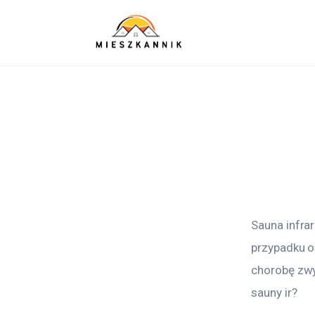
Sypialnia
Łazienka
Kuchnia
Salon
Ogród
Salon
Sauna infra
Więcej
przypadku os
chorobę zwy
sauny ir?