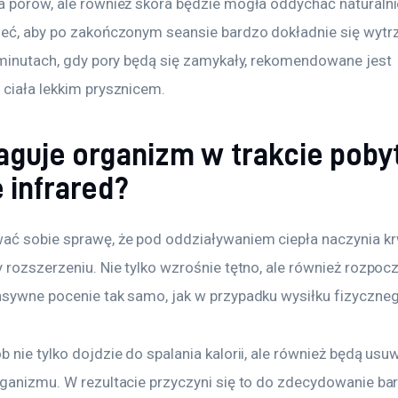
a porów, ale również skóra będzie mogła oddychać naturalni
ieć, aby po zakończonym seansie bardzo dokładnie się wytrze
u minutach, gdy pory będą się zamykały, rekomendowane jest 
 ciała lekkim prysznicem.
eaguje organizm w trakcie poby
 infrared?
ać sobie sprawę, że pod oddziaływaniem ciepła naczynia k
 rozszerzeniu. Nie tylko wzrośnie tętno, ale również rozpocz
nsywne pocenie tak samo, jak w przypadku wysiłku fizyczneg
 nie tylko dojdzie do spalania kalorii, ale również będą usu
rganizmu. W rezultacie przyczyni się to do zdecydowanie bar