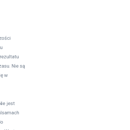
zości 
u 
ezultatu 
asu. Nie są 
ę w 
ie jest 
balsamach 
o 