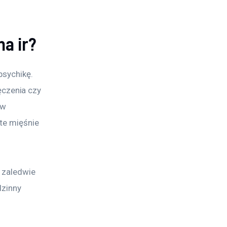
a ir?
psychikę. 
czenia czy 
yw 
te mięśnie 
 zaledwie 
dzinny 