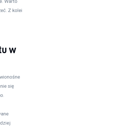
e. Warto 
ć. Z kolei 
tu w
rwionośne 
nie się 
o.
wane 
dziej 