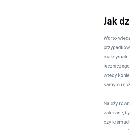
Jak dz
Warto wiedz
przypadków 
maksymalnie
leczniczego 
wtedy konie
samym ręczn
Należy równ
zalecane, b
czy kremach