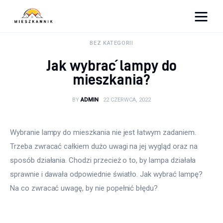
Moja firma
BEZ KATEGORII
Jak wybrać lampy do
Sypialnia
mieszkania?
Łazienka
BY
ADMIN
22 CZERWCA, 2022
Kuchnia
Wybranie lampy do mieszkania nie jest łatwym zadaniem. 
Salon
Trzeba zwracać całkiem dużo uwagi na jej wygląd oraz na 
sposób działania. Chodzi przecież o to, by lampa działała 
Ogród
sprawnie i dawała odpowiednie światło. Jak wybrać lampę? 
Na co zwracać uwagę, by nie popełnić błędu?
Salon
Więcej