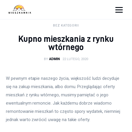
Moja firma
BEZ KATEGORII
Kupno mieszkania z rynku
Sypialnia
wtórnego
Łazienka
BY
ADMIN
22 LUTEGO, 2020
Kuchnia
W pewnym etapie naszego życia, większość ludzi decyduje 
Salon
się na zakup mieszkania, albo domu. Przeglądając oferty 
mieszkań z rynku wtórnego, musimy pamiętać o jego 
Ogród
ewentualnym remoncie. Jak każdemu dobrze wiadomo 
remontowanie mieszkań to często spory wydatek, niemniej 
Salon
jednak warto zwrócić uwagę na takie oferty.
Więcej