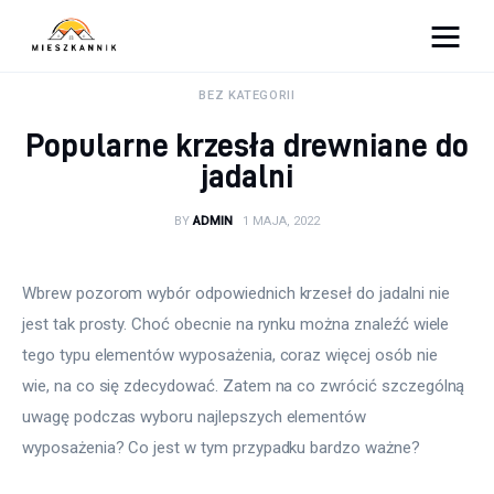
Moja firma
BEZ KATEGORII
Popularne krzesła drewniane do
Sypialnia
jadalni
Łazienka
BY
ADMIN
1 MAJA, 2022
Kuchnia
Wbrew pozorom wybór odpowiednich krzeseł do jadalni nie 
Salon
jest tak prosty. Choć obecnie na rynku można znaleźć wiele 
tego typu elementów wyposażenia, coraz więcej osób nie 
Ogród
wie, na co się zdecydować. Zatem na co zwrócić szczególną 
uwagę podczas wyboru najlepszych elementów 
Salon
wyposażenia? Co jest w tym przypadku bardzo ważne?
Więcej